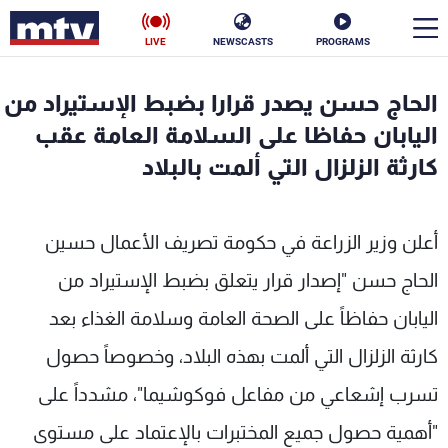
LIVE
NEWSCASTS
PROGRAMS
en
الحاج حسن يصدر قرارا بضبط الإستيراد من
الأخبار
اليابان حفاظا على السلامة العامة عقب
كارثة الزلزال التي ألمت بالبلاد
سياسة
ناس
إقتصاد
فن
أعلن وزير الزراعة في حكومة تصريف الأعمال حسين
منوعات
رياضة
الحاج حسن "إصدار قرار يتعلق بضبط الإستيراد من
اليابان حفاظاً على الصحة العامة وسلامة الغذاء بعد
كأس العالم
كارثة الزلزال التي ألمت بهذه البلاد، وخصوصاً حصول
تسرب إشعاعي من مفاعل فوكوشيما"، مشدداً على
البرامج
"أهمية حصول جميع المختبرات بالإعتماد على مستوى
جدول البرامج