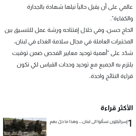
عالمي على أن يقبل حالياً نيلها شهادة بالجدارة
شاهد البرامج
الترددات
والكفاءة".
الحاج حسن، وفي خلال إفتتاحه ورشة عمل للتنسيق بين
عن MTV
وظائف
المختبرات العاملة في مجال سلامة الغذاء في لبنان،
الإنـتـاج
تواصل معنا
لاعلاناتكم
شروط الإسـتخدام
شدّد على "أهمية توحيد معايير الفحص ضمن توقيت
سياسة الخصوصية
يلتزم به الجميع مع توحيد وحدات القياس لكي تكون
قراءة النتائج واحدة.
الأكثر قراءة
1
إسرائيليّون تسلّلوا الى لبنان... وهذا ما حلّ بهم