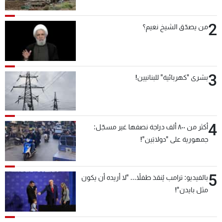
2
من يصدّق الشيخ نعيم؟
3
بشرى "كهربائية" للبنانيين!
4
أكثر من ٨٠٠ ألف دراجة نصفها غير مسجّل:
جمهورية على "دولابَين"!
5
بالفيديو: ترامب يُنقذ طفلاً... "لا أريده أن يكون
مثل بايدن"!