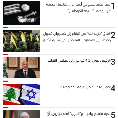
1
بعد انكشافهم في أستراليا... تفاصيل جديدة
شاهد البرامج
عن توقيف "شبكة الكوكايين"
الترددات
عن MTV
وظائف
2
أنفاق "حزب الله" من البقاع إلى كسروان فجبيل
الإنـتـاج
تواصل معنا
وصولاً إلى المختارة... التفاصيل في نشرة الأخبار
لاعلاناتكم
شروط الإسـتخدام
بعد قليل
سياسة الخصوصية
3
الرئيس عون ردّ 4 قوانين إلى مجلس النواب
4
أخطر ما دار داخل غرفة المفاوضات
5
نعيم قاسم يبادر... و"الحزب" أمام خيارين: أيّ