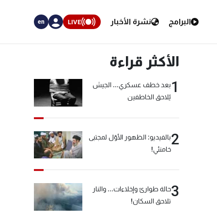
البرامج
نشرة الأخبار
LIVE
en
الأكثر قراءة
1
بعد خطف عسكري... الجيش
يُلاحق الخاطفين
2
بالفيديو: الظهور الأوّل لمجتبى
خامنئي!
3
حالة طوارئ وإخلاءات... والنار
تلاحق السكان!