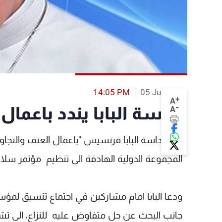
14:05 PM
05 Jun 2013
+
A
-
قداسة البابا يندد باعما
A
ندد قداسة البابا فرنسيس "باعمال العنف والتج
المجموعة الدولية الهادفة الى تنظيم مؤتمر سلا
ودعا البابا امام مشاركين في اجتماع تنسيق لمؤس
جانب البحث عن حل متفاوض عليه للنزاع، الى تش