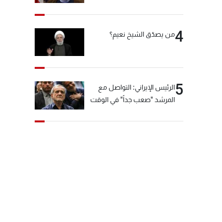
"انشالله خير"
4
من يصدّق الشيخ نعيم؟
5
الرئيس الإيراني: التواصل مع
المرشد "صعب جداً" في الوقت
الحالي