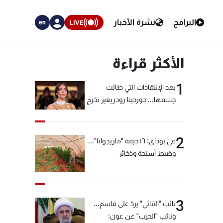
البرامج
نشرة الأخبار
LIVE
en
الأكثر قراءة
1
بعد الإنتقادات التي طالت
جسمها... جورجينا رودريغيز تخرج
عن صمتها
2
في بوداي: ١٦ خيمة "ماريجوانا"...
وضبط أسلحة وذخائر
3
نائب "الثنائي" يردّ على قاسم...
ونائب "الحزب" عن عون: