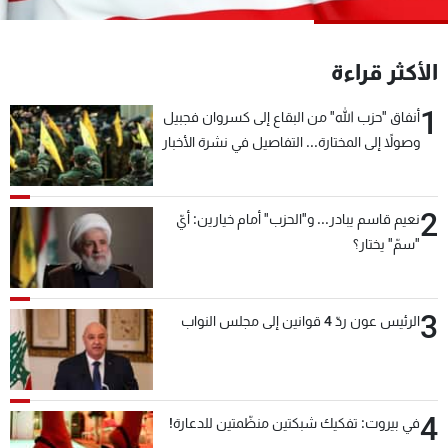
شاهد البرامج
الترددات
الأكثر قراءة
1
عن MTV
وظائف
أنفاق "حزب الله" من البقاع إلى كسروان فجبيل
الإنـتـاج
تواصل معنا
وصولاً إلى المختارة... التفاصيل في نشرة الأخبار
لاعلاناتكم
شروط الإسـتخدام
بعد قليل
سياسة الخصوصية
2
نعيم قاسم يبادر... و"الحزب" أمام خيارين: أيّ
"سمّ" يختار؟
3
الرئيس عون ردّ 4 قوانين إلى مجلس النواب
4
في بيروت: تفكيك شبكتين منظّمتين للدعارة!