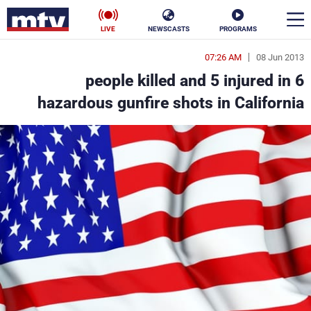
LIVE
NEWSCASTS
PROGRAMS
07:26 AM
08 Jun 2013
en
6 people killed and 5 injured in
الأخبار
hazardous gunfire shots in California
سياسة
ناس
إقتصاد
فن
منوعات
رياضة
كأس العالم
البرامج
جدول البرامج