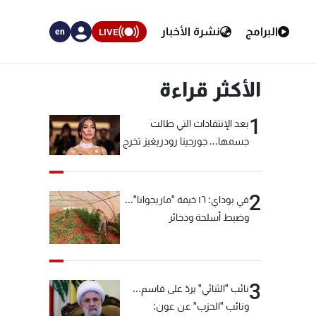
البرامج
نشرة الأخبار
LIVE
en
الأكثر قراءة
1
بعد الإنتقادات التي طالت
جسمها... جورجينا رودريغيز تخرج
عن صمتها
2
في بوداي: ١٦ خيمة "ماريجوانا"...
وضبط أسلحة وذخائر
3
نائب "الثنائي" يردّ على قاسم...
ونائب "الحزب" عن عون: