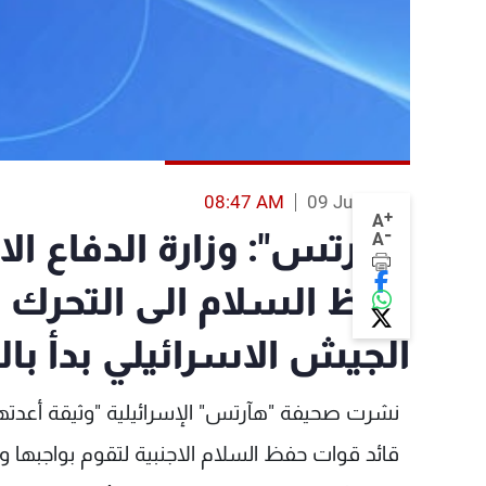
08:47 AM
09 Jun 2013
+
A
-
"هآرتس": وزارة الدفاع ا
A
حفظ السلام الى التحرك ف
الجيش الاسرائيلي بدأ بال
نشرت صحيفة "هآرتس" الإسرائيلية "وثيقة أعدتها 
قائد قوات حفظ السلام الاجنبية لتقوم بواجبها 