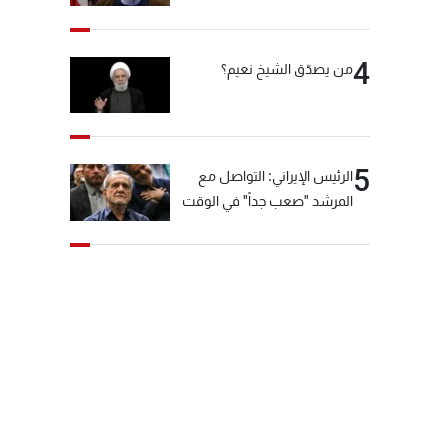
"انشالله خير"
4
من يصدّق الشيخ نعيم؟
5
الرئيس الإيراني: التواصل مع
المرشد "صعب جداً" في الوقت
الحالي