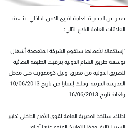
شاهد البرامج
الترددات
صدر عن المديرية العامة لقوى الامن الداخلي ـ شعبة
العلاقات العامة البلاغ التالي:
عن MTV
وظائف
الإنـتـاج
تواصل معنا
لاعلاناتكم
شروط الإسـتخدام
"إستكمالا لأعمالها ستقوم الشركة المتعهدة أشغال
سياسة الخصوصية
توسعة طريق الشام الدولية بتزفيت الطبقة النهائية
للطريق الدولية من مفرق اوتيل كومفورت حتى مدخل
المدرسة الحربية، وذلك إعتبارا من تاريخ 10/06/2013
ولغاية تاريخ 16/06/2013 .
لذلك، ستتخذ المديرية العامة لقوى الأمن الداخلي تدابير
السير التالية، وفقا للتواريخ المنوه عنها أدناه: