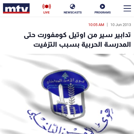
LIVE
NEWSCASTS
PROGRAMS
10:05 AM
10 Jun 2013
en
تدابير سير من اوتيل كومفورت حتى
الأخبار
المدرسة الحربية بسبب التزفيت
سياسة
ناس
إقتصاد
فن
منوعات
رياضة
كأس العالم
البرامج
جدول البرامج