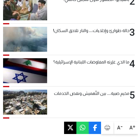
2
3
حالة طوارئ وإخلاءات... والنار تلاحق السكان!
4
ما الذي غيّرته المفاوضات اللبنانية الإسرائيلية؟
5
مخيم ضبية... بين التَّهميش ونقص الخدمات
-
+
A
A