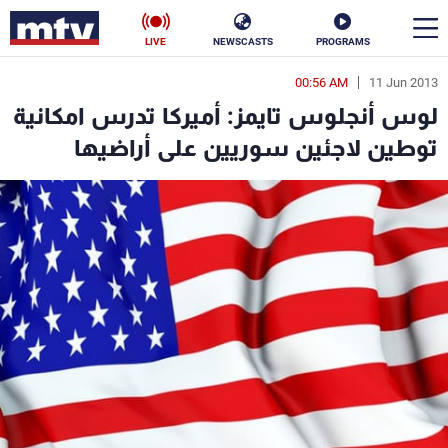
LIVE
NEWSCASTS
PROGRAMS
00:56 AM
11 Jun 2013
en
لوس أنجلوس تايمز: أميركا تدرس امكانية
الأخبار
توطين لاجئين سوريين على أراضيها
سياسة
ناس
إقتصاد
فن
منوعات
رياضة
كأس العالم
البرامج
جدول البرامج