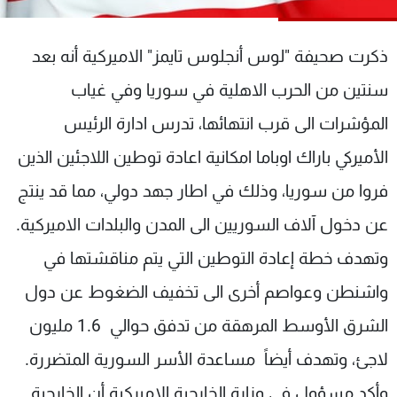
شاهد البرامج
الترددات
ذكرت صحيفة "لوس أنجلوس تايمز" الاميركية أنه بعد
سنتين من الحرب الاهلية في سوريا وفي غياب
عن MTV
وظائف
الإنـتـاج
تواصل معنا
المؤشرات الى قرب انتهائها، تدرس ادارة الرئيس
لاعلاناتكم
شروط الإسـتخدام
الأميركي باراك اوباما امكانية اعادة توطين اللاجئين الذين
سياسة الخصوصية
فروا من سوريا، وذلك في اطار جهد دولي، مما قد ينتج
عن دخول آلاف السوريين الى المدن والبلدات الاميركية.
وتهدف خطة إعادة التوطين التي يتم مناقشتها في
واشنطن وعواصم أخرى الى تخفيف الضغوط عن دول
الشرق الأوسط المرهقة من تدفق حوالي 1.6 مليون
لاجئ، وتهدف أيضاً مساعدة الأسر السورية المتضررة.
وأكد مسؤول في وزارة الخارجية الاميركية أن الخارجية