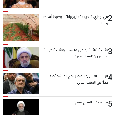
2
في بوداي: ١٦ خيمة "ماريجوانا"... وضبط أسلحة
وذخائر
3
نائب "الثنائي" يردّ على قاسم... ونائب "الحزب"
عن عون: "انشالله خير"
4
الرئيس الإيراني: التواصل مع المرشد "صعب
جداً" في الوقت الحالي
5
من يصدّق الشيخ نعيم؟