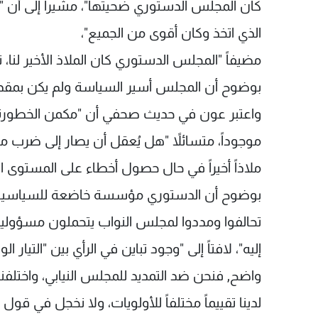
كان المجلس الدستوري ضحيتها"، مشيراً إلى أن 
الذي اتخذ وكان أقوى من الجميع"،
مضيفاً "المجلس الدستوري كان الملاذ الأخير لنا، 
بوضوح أن المجلس أسير السياسة ولم يكن بمقدور
واعتبر عون في حديث صحفي أن "مكمن الخطورة 
موجوداً، متسائلاً "هل يُعقل أن يصار إلى ضرب مر
ملاذاً أخيراً في حال حصول أخطاء على المستوى
بوضوح أن الدستوري مؤسسة خاضعة للسياسيين ول
تحالفوا ومددوا لمجلس النواب يتحملون مسؤول
واضح, فنحن ضد التمديد للمجلس النيابي، واختلفن
لدينا تقييماً مختلفاً للأولويات، ولا نخجل في قول 