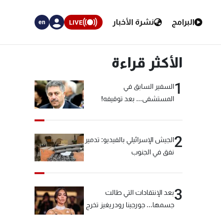
البرامج
نشرة الأخبار
LIVE
en
الأكثر قراءة
1
السفير السابق في
المستشفى... بعد توقيفه!
2
الجيش الإسرائيلي بالفيديو: تدمير
نفق في الجنوب
3
بعد الإنتقادات التي طالت
جسمها... جورجينا رودريغيز تخرج
عن صمتها