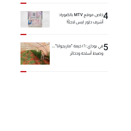
4
خاص موقع MTV بالصّورة:
أشرف دبّور ليس لاجئاً!
5
في بوداي: ١٦ خيمة "ماريجوانا"...
وضبط أسلحة وذخائر