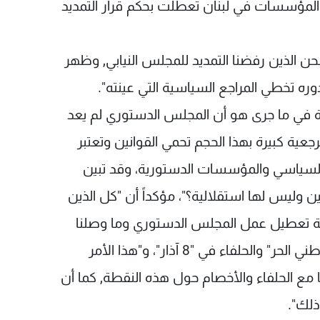
"المؤسسات في لبنان تعطلت بحكم قرار التمديد
نحن الذين رفضنا التمديد للمجلس النيابي, وظهر
ه تخطي المراجع السياسية التي عينته".
في ما جرى هو أن المجلس الدستوري لم يعد
جعية كبيرة بهذا الحجم تحمي القوانين وتعتبر
 السياسي والمؤسسات الدستورية، وقد تبين
يس لها استقلالية؟"، مؤكداً أن "كل الذين
ية تعطيل عمل المجلس الدستوري وما وصلنا
إليه"، لافتاً إلى "وجود تباين في الرأي بين "التيار الوطني الحر" والحلفاء في "8 آذار"، و"هذا الأمر
ا مع الحلفاء والأخصام حول هذه النقطة, كما أن
ذلك".