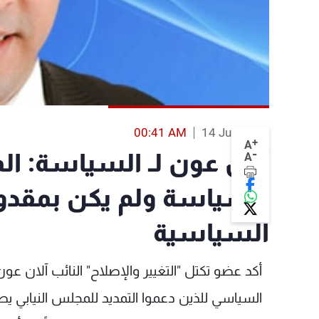
00:41 AM
14 Jun 2013
+
A
-
آلان عون لـ السياسة: 
A
السياسة ولم يكن بمقدور
السياسية
أكد عضو تكتل "التغيير والإصلاح" النائب آلان ع
السياسي للذين دعموا التمديد للمجلس النيابي يص