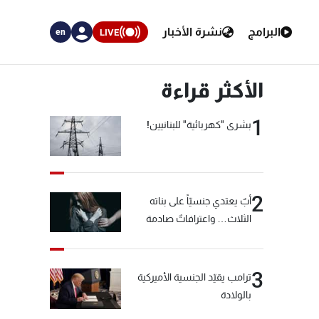
البرامج
نشرة الأخبار
LIVE
en
الأكثر قراءة
1
بشرى "كهربائية" للبنانيين!
2
أبٌ يعتدي جنسيّاً على بناته
الثلاث… واعترافاتٌ صادمة
3
ترامب يقيّد الجنسية الأميركية
بالولادة