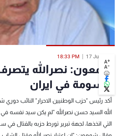
18:33 PM
17 Jun 2013
+
A
-
شمعون: نصرالله يتصرف 
A
مرسومة في ايران
أكد رئيس "حزب الوطنيين الاحرار" النائب دوري ش
الله السيد حسن نصرالله "لم يكن سيد نفسه في إط
التي اتخذها، لجهة تبرير تورط حزبه بالقتال في سور
وقال شمعون: "ان اعتبار نصر الله مقتل الشاب هش