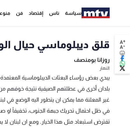
سياسة
ناس
إقتصاد
فن
منوع
+
قلق ديبلوماسي حيال الوج
A
-
A
روزانا بومنصف
النهار
يبدي بعض رؤساء البعثات الديبلوماسية المعتمدة في
بلدان أخرى في عطلتهم الصيفية نتيجة خوفهم من
غير المعلنة مما يمكن ان يتطور اليه الوضع في 
في ظل احتمال تحريك جبهة الجنوب، تخفيفاً او صرفا
تفترض استبعاد مثل هذا الخيار. ومع ان لبنان لا