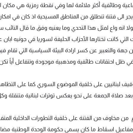
اعية وطائفية أكثر ملائمة لها وفي نقطة رمزية هي مكان ا
ن يجر الى فتنة تنطلق من المناطق المسيحية اذ كان في امكا
لولا انه واع لمثل هذا التحدي وما يعنيه وفق ما قال النائب 
ت التي كانت تختارها الأحزاب الحليفة لسوريا في جونيه ابان 
هة والتعبير عن كسر ارادة البيئة السياسية التي تقام فيه
ي ظل احتقانات طائفية ومذهبية موجودة وتتفاعل أياً تكن
قيف لبنانيين على خلفية الموضوع السوري كما على التظاه
 صلاة الجمعة على نحو يعكس توترات لبنانية متنقلة وك
 من مخاوف من الفتنة على خلفية التطورات الداخلية المتفا
عن مفاعيل اسقاط ما كان يسمى حكومة الوحدة الوطنية مضاف