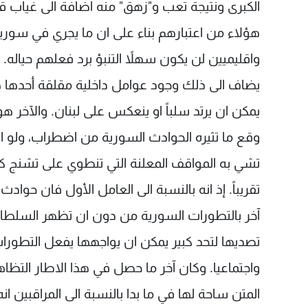
الكبرى ونتيجة تعب و"زهق" منه اضافة الى غياب 
هؤلاء من اعتبارهم بناء على ان ما يجري في سوريا 
واقليميين لن يكون سهلاً التنبؤ برد فعلهم حياله.
يضاف الى ذلك وجود عوامل داخلية مقلقة أحدها هو
يمكن ان يرتد سلباً او ينعكس على لبنان. والآخر ه
وقع ما تثيره الحوادث السورية من اضطراب، ولو ان ذ
تشي به المواقف المعلنة التي تنطوي على تشنج ك
تقريباً. إذ انه بالنسبة الى العامل الأول فان ح
آخر بالتطورات السورية من دون ان تظهر السلطات 
تصديها لتحد كبير يمكن ان يواجهها يفعل التطورات
واجتماعيا. وكان آخر ما حصل في هذا الاطار التظا
المتن ساحة لها في ما بدا بالنسبة الى المراقبين ا