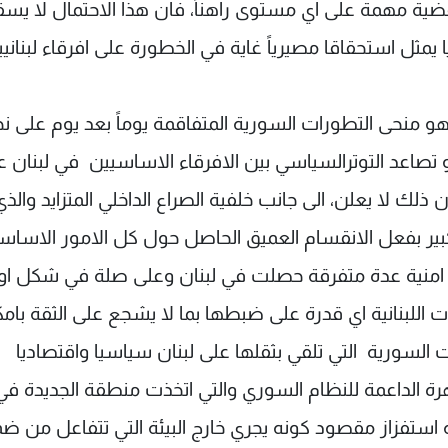
قضية مهمة على اي مستوى راهناً، فان هذا الاحتمال لا يس
يمثل استحقاقا مصيرياً غاية في الخطورة على افرقاء لبناني
 منحى التطورات السورية المتفاقمة يوماً بعد يوم على نح
و تصاعد التوترالسياسي بين الافرقاء الاساسيين في لبنان ع
لك لا يعلن، الى جانب خلفية الصراع الداخلي المتزايد والذي
بير بفعل الانقسام العميق الحاصل حول كل الامور الاساس
وادث امنية عدة متفرقة حصلت في لبنان وعلى صلة في شكل او
اللبنانية اي قدرة على ضبطها بما لا يشجع على الثقة بام
 السورية التي تلقي بثقلها على لبنان سياسيا واقتصاديا
هرة الداعمة للنظام السوري والتي اتخذت منطقة الجديدة في
نه استفزاز مقصود كونه يجري خارج البيئة التي تتفاعل من ض