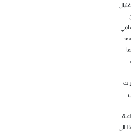
غتيال
ن
سامي
عهد
ا
رات
ل
علة
ا الى