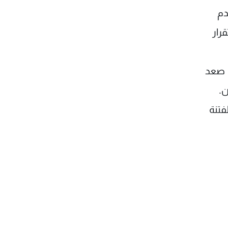
دم
رار
ى صعد
ن.
لفتنة