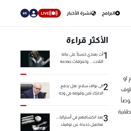
البرامج
نشرة الأخبار
LIVE
en
الأكثر قراءة
1
أبٌ يعتدي جنسيّاً على بناته
الثلاث… واعترافاتٌ صادمة
 او
2
الى نواف سلام: هل يدفع
اوف
الحايك ثمن وقوفه في وجه
وصاً
خيّاط؟
نطقية
3
بعد انكشافهم في أستراليا...
تفاصيل جديدة عن توقيف