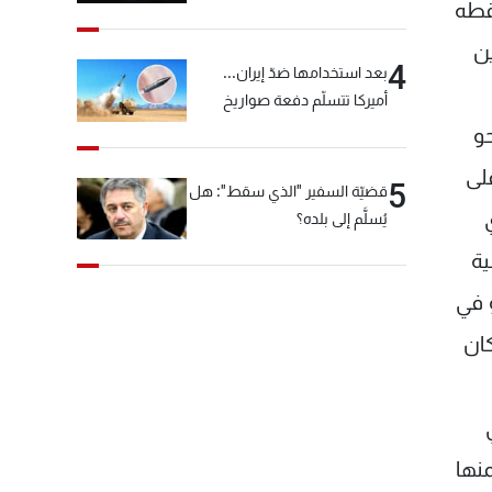
"شبكة الكوكايين"
قطه
ين
4
بعد استخدامها ضدّ إيران...
أميركا تتسلّم دفعة صواريخ
كبيرة!
و
لى
5
قضيّة السفير "الذي سقط": هل
يُسلَّم إلى بلده؟
ية
 في
كان
منها