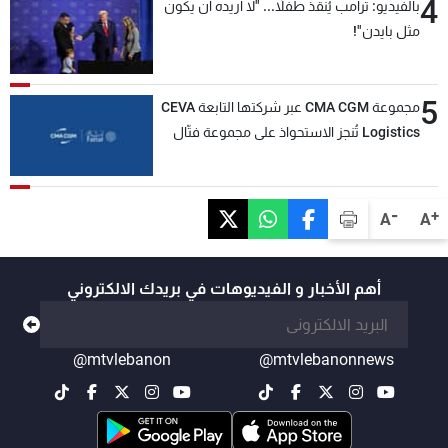
4
بالفيديو: ترامب يُنقذ طفلاً... "لا أريده أن يكون
مثل بايدن"!
5
مجموعة CMA CGM عبر شركتها التابعة CEVA
Logistics تُنجز الاستحواذ على مجموعة فتّال
-
+
A
A
أهم الأخبار و الفيديوهات في بريدك الالكتروني
@mtvlebanon
@mtvlebanonnews