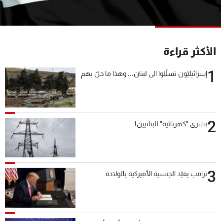
شاهد البرامج
الترددات
الأكثر قراءة
عن MTV
وظائف
الإنـتـاج
تواصل معنا
1
إسرائيليّون تسلّلوا الى لبنان... وهذا ما حلّ بهم
لاعلاناتكم
شروط الإسـتخدام
سياسة الخصوصية
2
بشرى "كهربائية" للبنانيين!
3
ترامب يقيّد الجنسية الأميركية بالولادة