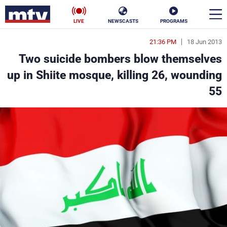
LIVE
NEWSCASTS
PROGRAMS
21:36 PM
18 Jun 2013
en
Two suicide bombers blow themselves
الأخبار
up in Shiite mosque, killing 26, wounding
55
سياسة
ناس
إقتصاد
فن
منوعات
رياضة
كأس العالم
البرامج
جدول البرامج