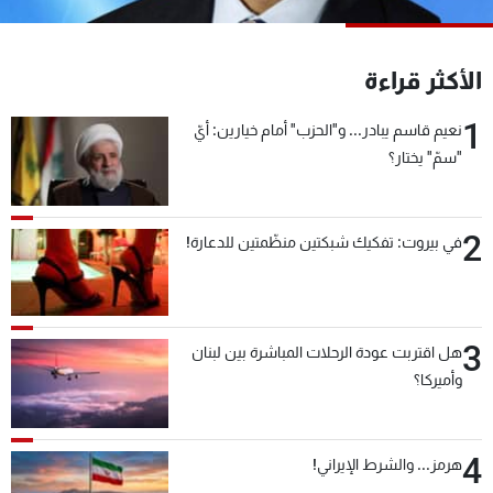
شاهد البرامج
الترددات
الأكثر قراءة
1
عن MTV
وظائف
نعيم قاسم يبادر... و"الحزب" أمام خيارين: أيّ
الإنـتـاج
تواصل معنا
"سمّ" يختار؟
لاعلاناتكم
شروط الإسـتخدام
سياسة الخصوصية
2
في بيروت: تفكيك شبكتين منظّمتين للدعارة!
3
هل اقتربت عودة الرحلات المباشرة بين لبنان
وأميركا؟
4
هرمز... والشرط الإيراني!