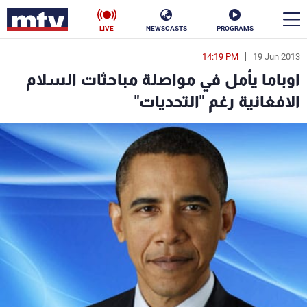
LIVE
NEWSCASTS
PROGRAMS
14:19 PM
19 Jun 2013
en
اوباما يأمل في مواصلة مباحثات السلام
الأخبار
الافغانية رغم "التحديات"
سياسة
ناس
إقتصاد
فن
منوعات
رياضة
كأس العالم
البرامج
جدول البرامج