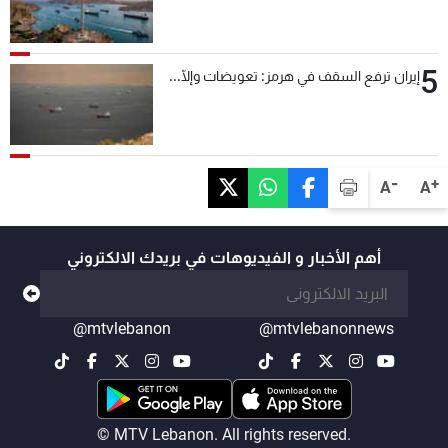
5
إيران ترفع السقف في هرمز: تعويضات وإلّا...
-
+
A
A
أهم الأخبار و الفيديوهات في بريدك الالكتروني
@mtvlebanon
@mtvlebanonnews
© MTV Lebanon. All rights reserved.