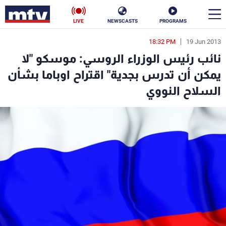
LIVE
NEWSCASTS
PROGRAMS
18:32 PM
19 Jun 2013
en
نائب رئيس الوزراء الروسي: موسكو "لا
الأخبار
يمكن أن تدرس بجدية" اقتراح اوباما بشأن
السلاح النووي
سياسة
ناس
إقتصاد
فن
منوعات
رياضة
كأس العالم
البرامج
جدول البرامج