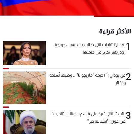
شاهد البرامج
الترددات
الأكثر قراءة
عن MTV
وظائف
الإنـتـاج
تواصل معنا
1
بعد الإنتقادات التي طالت جسمها... جورجينا
لاعلاناتكم
شروط الإسـتخدام
رودريغيز تخرج عن صمتها
سياسة الخصوصية
2
في بوداي: ١٦ خيمة "ماريجوانا"... وضبط أسلحة
وذخائر
3
نائب "الثنائي" يردّ على قاسم... ونائب "الحزب"
عن عون: "انشالله خير"