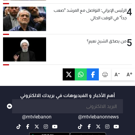
4
الرئيس الإيراني: التواصل مع المرشد "صعب
جداً" في الوقت الحالي
5
من يصدّق الشيخ نعيم؟
-
+
A
A
أهم الأخبار و الفيديوهات في بريدك الالكتروني
@mtvlebanon
@mtvlebanonnews