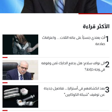
شاهد البرامج
الترددات
الأكثر قراءة
عن MTV
وظائف
الإنـتـاج
تواصل معنا
1
أبٌ يعتدي جنسيّاً على بناته الثلاث… واعترافاتٌ
لاعلاناتكم
شروط الإسـتخدام
صادمة
سياسة الخصوصية
2
الى نواف سلام: هل يدفع الحايك ثمن وقوفه
في وجه خيّاط؟
3
بعد انكشافهم في أستراليا... تفاصيل جديدة
عن توقيف "شبكة الكوكايين"