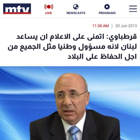
LIVE
NEWSCASTS
PROGRAMS
11:38 AM
20 Jun 2013
en
قرطباوي: اتمنى على الاعلام ان يساعد
الأخبار
لبنان لانه مسؤول وطنيا مثل الجميع من
اجل الحفاظ على البلاد
سياسة
ناس
إقتصاد
فن
منوعات
رياضة
كأس العالم
البرامج
جدول البرامج