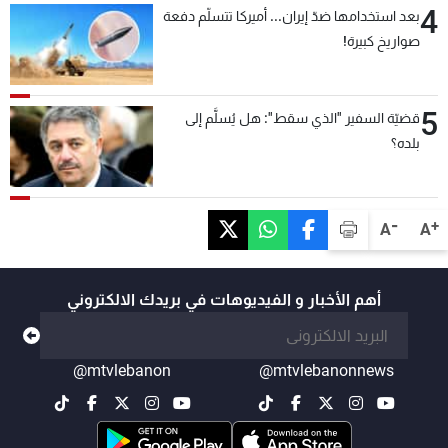
4
بعد استخدامها ضدّ إيران... أميركا تتسلّم دفعة
صواريخ كبيرة!
5
قضيّة السفير "الذي سقط": هل يُسلَّم إلى
بلده؟
-
+
A
A
أهم الأخبار و الفيديوهات في بريدك الالكتروني
@mtvlebanon
@mtvlebanonnews