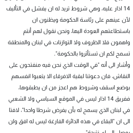
14 اذار عليه، وهي شروط تريد له ان يفشل في التأليف
لأن عينهم على رئاسة الحكومة ويظنون ان
باستطاعتهم العودة اليها، ونحن نقول لهم أنتم
واهمون فلا الظروف ولا التوازنات في لبنان والمنطقة
تسمح لكم ان تستأثروا بالحكومة".
وأشار الى أنه "في الوقت الذي نحن فيه منفتحون على
النقاش، فان دعوتنا لبقية الافرقاء الا يتعبوا انفسهم
بوضع اسقف وشروط هم اعجز من ان يطبقوها،
ففريق 14 اذار ليس في الموقع السياسي ولا الشعبي
في لبنان الذي يسمح له بأن يفرض شرطا واحدا"، لافتا
الى ان "البقاء في هذه الدائرة الفارغة ليس له افق ولن
يوصل الى اي نتيجة".