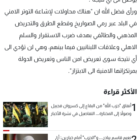
ورأى فضل الله ان "هناك محاولات لإشاعة التوتر الامني
في البلد عبر رمي الصواريخ وقطع الطرق والتحريض
المذهبي والطائفي بهدف ضرب الاستقرار والسلم
الاهلي وعلاقات اللبنانيين فيما بينهم، وهي لن تؤدي الى
أي نتيجة سوى تعريض امن الناس وتعريض الدولة
بمرتكزاتها الامنية الى الابتزاز".
الأكثر قراءة
1
أنفاق "حزب الله" من البقاع إلى كسروان فجبيل
وصولاً إلى المختارة... التفاصيل في نشرة الأخبار
بعد قليل
2
نعيم قاسم يبادر... و"الحزب" أمام خيارين: أيّ