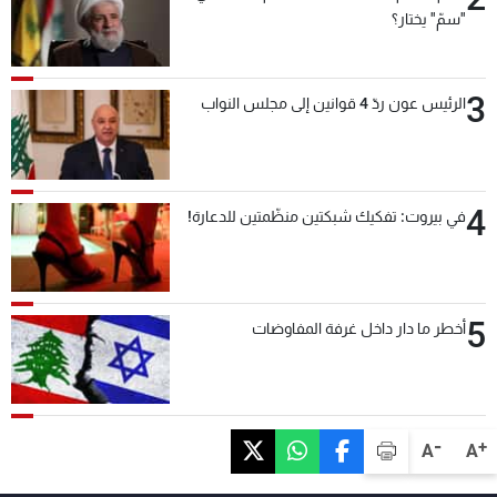
"سمّ" يختار؟
3
الرئيس عون ردّ 4 قوانين إلى مجلس النواب
4
في بيروت: تفكيك شبكتين منظّمتين للدعارة!
5
أخطر ما دار داخل غرفة المفاوضات
-
+
A
A