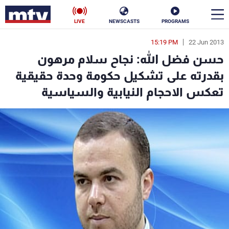
LIVE
NEWSCASTS
PROGRAMS
15:19 PM
22 Jun 2013
en
حسن فضل الله: نجاح سلام مرهون
الأخبار
بقدرته على تشكيل حكومة وحدة حقيقية
تعكس الاحجام النيابية والسياسية
سياسة
ناس
إقتصاد
فن
منوعات
رياضة
كأس العالم
البرامج
جدول البرامج