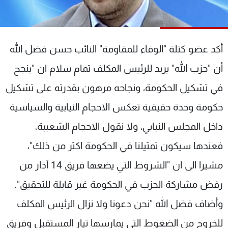
شاهد البرامج
الترددات
أكد عضو كتلة "الوفاء للمقاومة" النائب حسن فضل الله
عن MTV
وظائف
أن "حزب الله" يريد للرئيس المكلف تمام سلام ان "ينجح
الإنـتـاج
تواصل معنا
لاعلاناتكم
شروط الإسـتخدام
في تشكيل الحكومة، ونجاحه مرهون بقدرته على تشكيل
سياسة الخصوصية
حكومة وحدة حقيقية تعكس الاحجام النيابية والسياسية
داخل المجلس النيابي، ولا نقول الاحجام الشعبية،
فعندها سيكون تمثيلنا في الحكومة اكثر من ذلك"،
مشيرا الى ان "الشروط التي يضعها فريق 14 آذار من
رفض مشاركة الحزب في الحكومة غير قابلة للتحقيق".
وأضاف فضل الله "نحن دعونا ولا نزال الرئيس المكلف
للخروج من الضغوط التي يمارسها تيار المستقبل وفريق