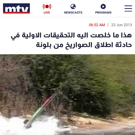
LIVE
NEWSCASTS
PROGRAMS
06:52 AM
23 Jun 2013
en
هذا ما خلصت اليه التحقيقات الاولية في
الأخبار
حادثة اطلاق الصواريخ من بلونة
سياسة
ناس
إقتصاد
فن
منوعات
رياضة
كأس العالم
البرامج
جدول البرامج