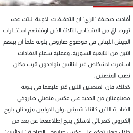
شاهد البرامج
الترددات
أفادت صحيفة "الراي" ان التحقيقات الاولية اثبتت عدم
تورط ايّ من الاشخاص الثلاثة الذين اوقفتهم استخبارات
عن MTV
وظائف
الإنـتـاج
تواصل معنا
الجيش اللبناني في موضوع صاروخي بلونة علماً ان بينهم
لاعلاناتكم
شروط الإسـتخدام
اثنين من التابعية السورية، وعملية سماع الافادات
سياسة الخصوصية
استمرت لاشخاص غير لبنانيين يتواجدون قرب مكان
نصب المنصتين.
كذلك، فان المنصتين اللتين عُثر عليهما في بلونة
مصنوعتان من الحديد على عكس منصتي صاروخي
الضاحية اللتين كانتا خشبيتين، وان الاوليين مزودتان بلوح
إلكتروني كهربائي لاسلكي يتيح إطلاقهما عن بعد من
خلال جهاز تحكم على عكس صاروخي الضاحية "البدائيين"