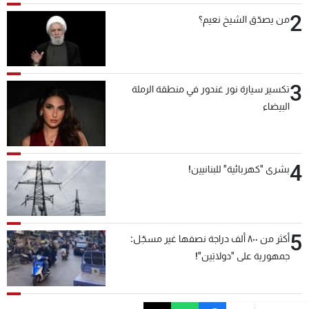
2
من يصدّق الشيخ نعيم؟
3
تكسير سيارة نور غندور في منطقة الرملة
البيضاء
4
بشرى "كهربائية" للبنانيين!
5
أكثر من ٨٠٠ ألف دراجة نصفها غير مسجّل:
جمهورية على "دولابَين"!