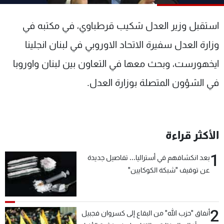
شاهد البرامج
الترددات
استقبل وزير العدل شكيب قرطباوي، في مكتبه في
وزارة العدل سفيرة الاتحاد الاوروبي في لبنان انجلينا
عن MTV
وظائف
ايخهورست، وبحث معها في التعاون بين لبنان واوروبا
الإنـتـاج
تواصل معنا
لاعلاناتكم
شروط الإسـتخدام
في الشؤون المتصلة بوزارة العدل.
سياسة الخصوصية
الأكثر قراءة
1
بعد انكشافهم في أستراليا... تفاصيل جديدة
عن توقيف "شبكة الكوكايين"
2
أنفاق "حزب الله" من البقاع إلى كسروان فجبيل