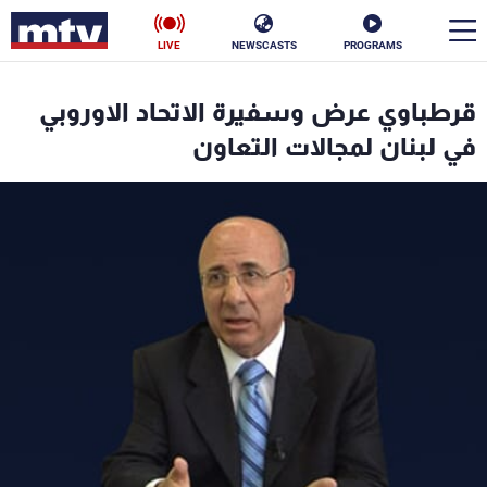
LIVE
NEWSCASTS
PROGRAMS
en
قرطباوي عرض وسفيرة الاتحاد الاوروبي
الأخبار
في لبنان لمجالات التعاون
سياسة
ناس
إقتصاد
فن
منوعات
رياضة
كأس العالم
البرامج
جدول البرامج