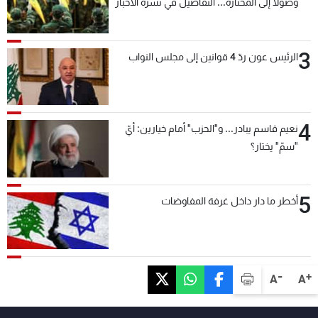
وصولاً إلى المختارة... التفاصيل في نشرة الأخبار
بعد قليل
3
الرئيس عون ردّ 4 قوانين إلى مجلس النواب
4
نعيم قاسم يبادر... و"الحزب" أمام خيارين: أيّ
"سمّ" يختار؟
5
أخطر ما دار داخل غرفة المفاوضات
-
+
A
A