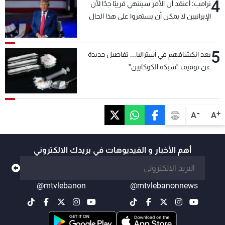
4
ترامب: أعتقد أن الأمر سينتهي قريبًا جدًا لأن
الإيرانيين لا يمكن أن يستمروا على هذا الحال
5
بعد انكشافهم في أستراليا... تفاصيل جديدة
عن توقيف "شبكة الكوكايين"
-
+
A
A
أهم الأخبار و الفيديوهات في بريدك الالكتروني
@mtvlebanon
@mtvlebanonnews