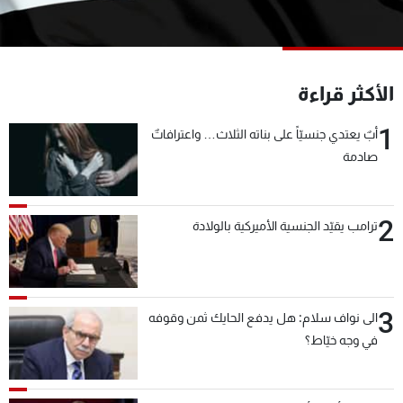
شاهد البرامج
الترددات
الأكثر قراءة
عن MTV
وظائف
الإنـتـاج
تواصل معنا
1
أبٌ يعتدي جنسيّاً على بناته الثلاث… واعترافاتٌ
لاعلاناتكم
شروط الإسـتخدام
صادمة
سياسة الخصوصية
2
ترامب يقيّد الجنسية الأميركية بالولادة
3
الى نواف سلام: هل يدفع الحايك ثمن وقوفه
في وجه خيّاط؟