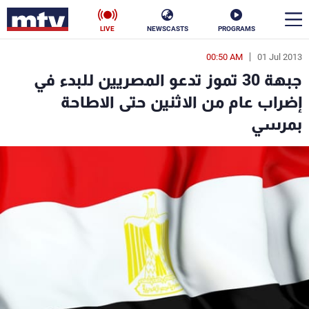
LIVE
NEWSCASTS
PROGRAMS
00:50 AM
01 Jul 2013
en
جبهة 30 تموز تدعو المصريين للبدء في
الأخبار
إضراب عام من الاثنين حتى الاطاحة
بمرسي
سياسة
ناس
إقتصاد
فن
منوعات
رياضة
كأس العالم
البرامج
جدول البرامج