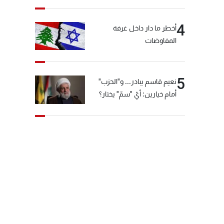
4
أخطر ما دار داخل غرفة
المفاوضات
5
نعيم قاسم يبادر... و"الحزب"
أمام خيارين: أيّ "سمّ" يختار؟