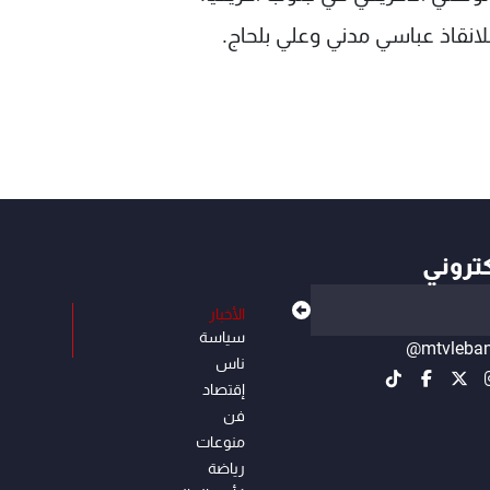
كتروني
الأخبار
سياسة
@mtvleba
ناس
إقتصاد
فن
منوعات
رياضة