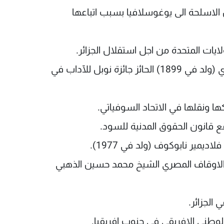
ن الاسلحة الى يوغوسلافيا بسبب اتباعها
عام 1961: انتحار الكاتب الاميركي ارنست همنغواي (ولد في 1899) الحائز جائزة نوبل للآداب في
 وزير الاوقاف المصري الشيخ محمد حسين الذهبي