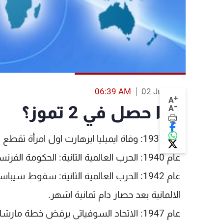
06:39 AM
02 Jul 2013
+
A
-
ماذا حصل في 2 تموز؟
A
عام 1937: وفاة ايميليا ايرهارت اول امرأة تقطع المحيط الاطلسي برحلة بالطائرة.
عام 1940: الحرب العالمية الثانية: الحكومة الفرنسية برئاسة فيليب بيتان تنتقل الى فيشي.
عام 1942: الحرب العالمية الثانية: سقوط سي
الالمانية بعد حصار دام ثمانية اشهر.
عام 1947: الاتحاد السوفياتي يرفض خطة مارشال لاعادة اعمار اوروبا بعد الحرب العالمية الثانية.