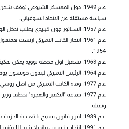
عام 1949: دول المعسكر الشيوعي توقف شح
سياسة مستقلة عن الاتحاد السوفياتي.
عام 1957: السناتور جون كينيدي يطلب تدخل الولايات المتحدة من اجل استقلال الجزائر.
1954.
عام 1963: تشغيل اول محطة نووية يمكن تفكيكها ونقلها في الاتحاد السوفياتي.
عام 1964: الرئيس الاميركي ليندون جونسون يوقع قانون الحقوق المدنية للسود.
عام 1977: وفاة الكاتب الاميركي من اصل روسي فلاديمير نابوكوف (ولد في 1977).
عام 1977: جماعة "التكفير والهجرة" تخطف
وتقتله.
عام 1989: اقرار قانون يسمح بالتعددية الحزبية في الجزائر.
عام 1991: انتخاب نلسون مانديلا رئيسا للمؤتمر الوطني الافريقي في جنوب افريقيا.