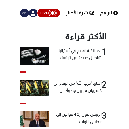
البرامج
نشرة الأخبار
LIVE
en
الأكثر قراءة
1
بعد انكشافهم في أستراليا...
تفاصيل جديدة عن توقيف
"شبكة الكوكايين"
2
أنفاق "حزب الله" من البقاع إلى
كسروان فجبيل وصولاً إلى
المختارة... التفاصيل في نشرة
الأخبار بعد قليل
3
الرئيس عون ردّ 4 قوانين إلى
مجلس النواب