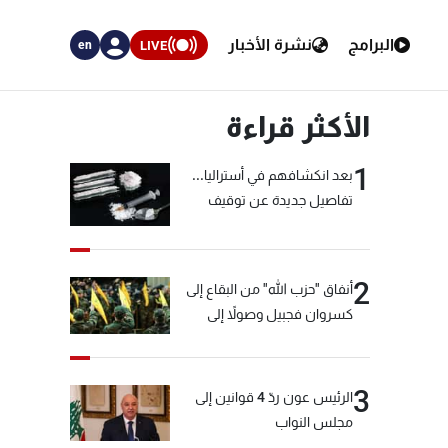
البرامج
نشرة الأخبار
LIVE
en
الأكثر قراءة
1
بعد انكشافهم في أستراليا...
تفاصيل جديدة عن توقيف
"شبكة الكوكايين"
2
أنفاق "حزب الله" من البقاع إلى
كسروان فجبيل وصولاً إلى
المختارة... التفاصيل في نشرة
الأخبار بعد قليل
3
الرئيس عون ردّ 4 قوانين إلى
مجلس النواب