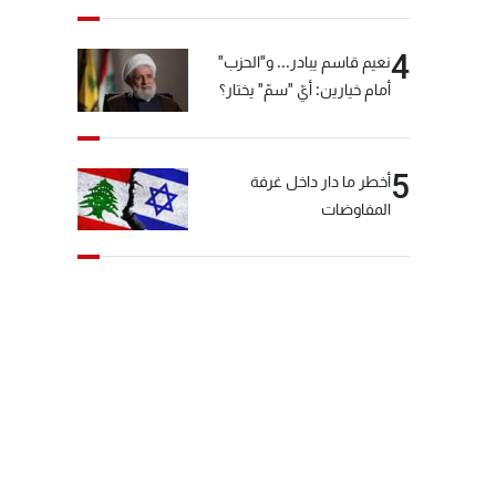
4
نعيم قاسم يبادر... و"الحزب"
أمام خيارين: أيّ "سمّ" يختار؟
5
أخطر ما دار داخل غرفة
المفاوضات