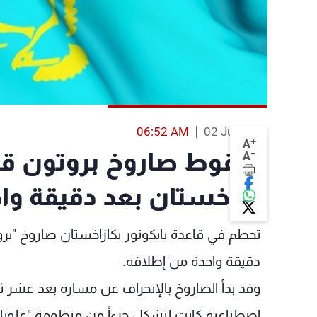
06:52 AM
02 Jul 2013
+
A
-
سقوط صاروخ بروتون قرب
A
كازاخستان بعد دقيقة واح
تحطم في قاعدة بايكونور بكازاخستان صاروخ "برو
دقيقة واحدة من إطلاقه.
وقد بدأ الصاروخ بالإنحراف عن مساره بعد عشر ثو
اصطناعية كانت لتشكل جزءاً من منظومة "غلوناس"