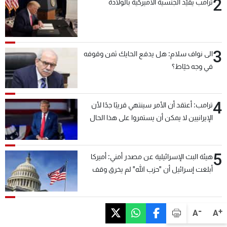
2
ترامب يقيّد الجنسية الأميركية بالولادة
3
الى نواف سلام: هل يدفع الحايك ثمن وقوفه
في وجه خيّاط؟
4
ترامب: أعتقد أن الأمر سينتهي قريبًا جدًا لأن
الإيرانيين لا يمكن أن يستمروا على هذا الحال
5
هيئة البث الإسرائيلية عن مصدر أمني: أميركا
أبلغت إسرائيل أن "حزب الله" لم يخرق وقف
إطلاق النار أمس في مجدل زون وطلبت منها
عدم التصعيد خشية أن يؤثر ذلك على مفاوضات
روما
-
+
A
A