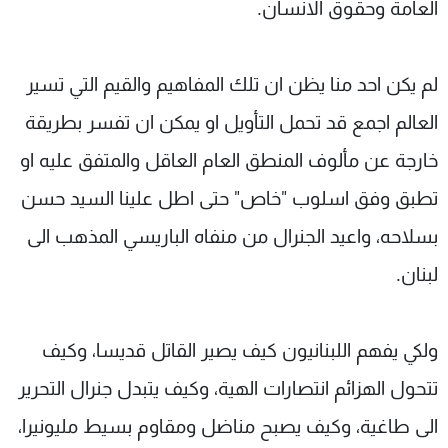
العامة وحقوق الانسان.
شاهد البرامج
الترددات
لم يكن احد منا يظن ان تلك المفاهيم والقيم التي تسير
عن MTV
وظائف
العالم اجمع قد تحمل التأويل او يمكن ان تفسر بطريقة
الإنـتـاج
تواصل معنا
لاعلاناتكم
شروط الإسـتخدام
خارجة عن مألوف المنطق العام العاقل والمتفق عليه او
سياسة الخصوصية
تطبق وفق اسلوب "خاص" حتى اطل علينا السيد حسن
بسلاحه، واعيد الجنرال من منفاه الباريسي المذهب الى
لبنان.
ولكي يفهم اللبنانيون كيف يصير القاتل قديسا، وكيف
تتحول الهزائم انتصارات الهية، وكيف يتبدل جنرال التحرير
الى طاغية، وكيف يصبح مناضل ومقاوم بسيط مليونيرا،