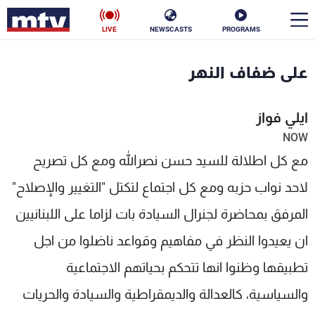
LIVE
NEWSCASTS
PROGRAMS
en
على ضفاف النهر
الأخبار
ايلي فواز
سياسة
ناس
NOW
مع كل اطلالة للسيد حسن نصرالله ومع كل تصريح
إقتصاد
فن
لاحد نواب حزبه ومع كل اجتماع لتكتل "التغيير والإصلاح"
منوعات
رياضة
المرفق بمحاضرة لجنرال السيادة بات لزاما على اللبنانيين
كأس العالم
ان يعيدوا النظر في مفاهيم وقواعد ناضلوا من اجل
تطبيقها وظنوا انها تتحكم بحياتهم الاجتماعية
البرامج
والسياسية، كالعدالة والديمقراطية والسيادة والحريات
جدول البرامج