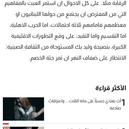
الرقابة مثلا. على كل الاحوال ان استمر العبث بالمفاهيم
التي من المفترض ان يجتمع من حولها اللبنانيون او
معظمهم فامامهم ثلاثة احتمالات، اما الحرب الاهلية،
اما التقسيم واما التقيد، على وقع التطورات الاقليمية
الكبيرة، بنصيحة وليد بك المستوحاة من الثقافة الصينية:
الانتظار على ضفاف النهر ان تمر جثة الخصم.
الأكثر قراءة
1
أبٌ يعتدي جنسيّاً على بناته الثلاث… واعترافاتٌ
صادمة