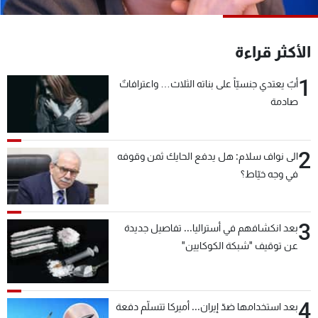
شاهد البرامج
الترددات
الأكثر قراءة
1
عن MTV
وظائف
أبٌ يعتدي جنسيّاً على بناته الثلاث… واعترافاتٌ
الإنـتـاج
تواصل معنا
صادمة
لاعلاناتكم
شروط الإسـتخدام
سياسة الخصوصية
2
الى نواف سلام: هل يدفع الحايك ثمن وقوفه
في وجه خيّاط؟
3
بعد انكشافهم في أستراليا... تفاصيل جديدة
عن توقيف "شبكة الكوكايين"
4
بعد استخدامها ضدّ إيران... أميركا تتسلّم دفعة