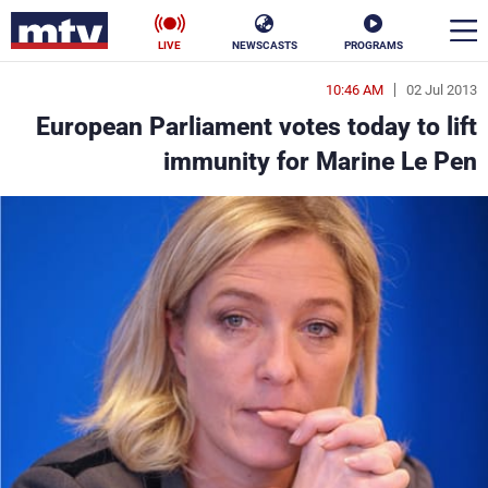
LIVE
NEWSCASTS
PROGRAMS
10:46 AM
02 Jul 2013
en
European Parliament votes today to lift
الأخبار
immunity for Marine Le Pen
سياسة
ناس
إقتصاد
فن
منوعات
رياضة
كأس العالم
البرامج
جدول البرامج