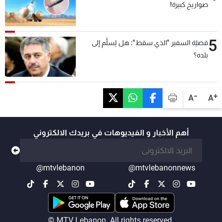
صواريخ كبيرة!
5
قضيّة السفير "الذي سقط": هل يُسلَّم إلى
بلده؟
-
+
A
A
أهم الأخبار و الفيديوهات في بريدك الالكتروني
@mtvlebanon
@mtvlebanonnews
© MTV Lebanon. All rights reserved.