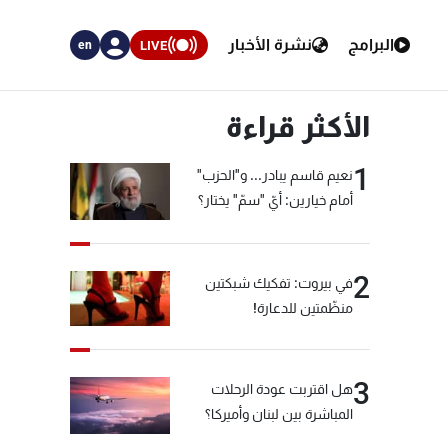
البرامج
نشرة الأخبار
LIVE
en
الأكثر قراءة
1
نعيم قاسم يبادر... و"الحزب"
أمام خيارين: أيّ "سمّ" يختار؟
2
في بيروت: تفكيك شبكتين
منظّمتين للدعارة!
3
هل اقتربت عودة الرحلات
المباشرة بين لبنان وأميركا؟