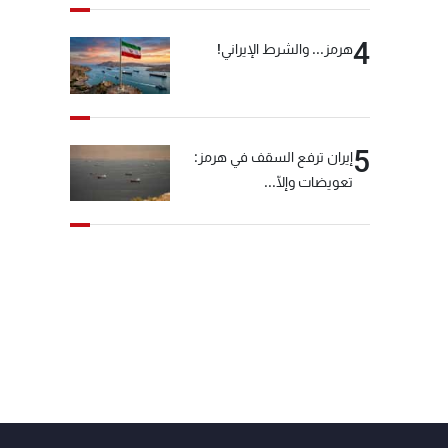
4
هرمز... والشرط الإيراني!
5
إيران ترفع السقف في هرمز:
تعويضات وإلّا...