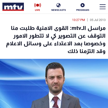
LIVE
NEWSCASTS
PROGRAMS
13:27 PM
05 Jul 2013
en
مراسل الـmtv: القوى الامنية طلبت منا
الأخبار
التوقف عن التصوير كي لا تتطور الامور
وخصوصا بعد الاعتداء على وسائل الاعلام
سياسة
ناس
وقد التزمنا ذلك
إقتصاد
فن
منوعات
رياضة
كأس العالم
البرامج
جدول البرامج