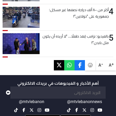
4
أكثر من ٨٠٠ ألف دراجة نصفها غير مسجّل:
جمهورية على "دولابَين"!
5
بالفيديو: ترامب يُنقذ طفلاً... "لا أريده أن يكون
مثل بايدن"!
-
+
A
A
أهم الأخبار و الفيديوهات في بريدك الالكتروني
@mtvlebanon
@mtvlebanonnews