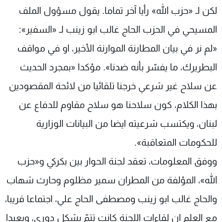
لكن لـ «حزب الله» رأيا آخر تماما. يقول مسؤول الملف
شاهد البرامج
الترددات
المسيحي في الحزب الحاج غالب ابو زينب لـ «السفير»:
«لم نر في بيان المطارنة الموارنة الأخير، او في مواقف
عن MTV
وظائف
البطريرك، ما يفسّر بأنه ضدنا». مؤكدا «بمجرد الحديث
الإنـتـاج
تواصل معنا
لاعلاناتكم
شروط الإسـتخدام
عن سلاح غير شرعي خرجنا تلقائيا من لائحة المقصودين
سياسة الخصوصية
بهذا الكلام، كون سلاحنا هو سلاح مقاوم للدفاع عن
لبنان، ويكتسب شرعيته ايضا من البيانات الوزارية
للحكومات المتعاقبة».
ووفق المعلومات، تعقد لجنة الحوار بين بكركي و«حزب
الله»، المؤلفة من المطران سمير مظلوم وحارث شهاب
والحاج غالب ابو زينب ومصطفى الحاج علي، اجتماعا قريبا،
مع العلم ان لقاءات اللجنة كانت تتمّ بشكل دوري، وبعيدا