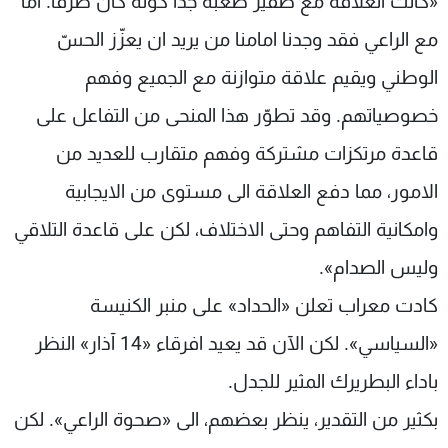
«كانت العلاقة مع صفير صعبة جدا كونه كان طرفا. اما
مع الراعي فقد وجدنا امامنا من يريد ان يعزّز الحسّ
الوطني ويقيم علاقة متوازنة مع الجميع وفهم
خصوصياتهم. وقد تطوّر هذا المنحى من التفاعل على
قاعدة مرتكزات مشتركة وفهم متقارب للعديد من
الامور، مما دفع العلاقة الى مستوى من الايجابية
وامكانية التفاهم وحتى الاختلاف، لكن على قاعدة التلاقي
وليس الصدام».
كادت معراب تعلن «الحداد» على منبر الكنيسة
«السياسي». لكن الآن قد يعيد افرقاء «14 آذار» النظر
باداء البطريرك المثير للجدل.
بكثير من التقدير، ينظر بعضهم، الى «صحوة الراعي». لكن