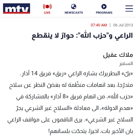
LIVE
NEWSCASTS
PROGRAMS
07:40 AM
06 Jul 2013
en
الراعي و"حزب الله": حوارٌ لا ينقطع
الأخبار
ملاك عقيل
سياسة
ناس
السفير
إقتصاد
فن
«بلّ» البطريرك بشاره الراعي «ريق» فريق 14 آذار.
منوعات
رياضة
متدرّجا، بعد اتهامات منظّمة له بغضّ النظر عن سلاح
«حزب الله»، من اتهام فريق «8 آذار» بالمشاركة في
كأس العالم
«هدم الدولة»، الى معادلة «السلاح غير الشرعي يجرّ
السلاح غير الشرعي». يرى الناقمون على مواقف الراعي
البرامج
بان الأخير بات، اخيرا، يتحدّث بلسانهم!
جدول البرامج