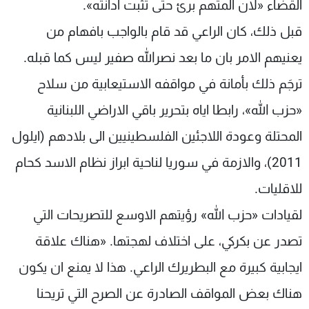
القضاء «لان المتهم برئ حتى تثبت ادانته».
قبل ذلك، كان الراعي قد قام بالواجب بافهام من
يعنيهم الامر بان ما بعد نصرالله صفير ليس كما قبله.
ترجَم ذلك بأمانة في مواقفه الاستيعابية من سلاح
«حزب الله»، رابطا اياه بتحرير باقي الاراضي اللبنانية
المحتلة وعودة اللاجئين الفلسطينيين الى بلادهم (ايلول
2011)، والازمة في سوريا لناحية ابراز نظام الاسد كحام
للاقليات.
لقيادات «حزب الله» رؤيتهم الاوسع للتصريحات التي
تصدر عن بكركي، على اختلاف لهجتها. «هناك علاقة
ايجابية كبيرة مع البطريرك الراعي. هذا لا يمنع ان يكون
هناك بعض المواقف الصادرة عن الصرح التي تريحنا