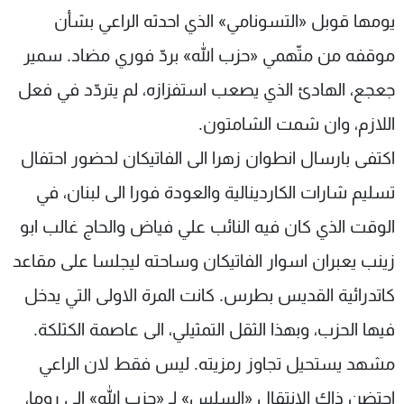
يومها قوبل «التسونامي» الذي احدثه الراعي بشأن
موقفه من متّهمي «حزب الله» بردّ فوري مضاد. سمير
جعجع، الهادئ الذي يصعب استفزازه، لم يتردّد في فعل
اللازم، وان شمت الشامتون.
اكتفى بارسال انطوان زهرا الى الفاتيكان لحضور احتفال
تسليم شارات الكاردينالية والعودة فورا الى لبنان، في
الوقت الذي كان فيه النائب علي فياض والحاج غالب ابو
زينب يعبران اسوار الفاتيكان وساحته ليجلسا على مقاعد
كاتدرائية القديس بطرس. كانت المرة الاولى التي يدخل
فيها الحزب، وبهذا الثقل التمثيلي، الى عاصمة الكثلكة.
مشهد يستحيل تجاوز رمزيته. ليس فقط لان الراعي
احتضن ذاك الانتقال «السلس» لـ «حزب الله» الى روما،