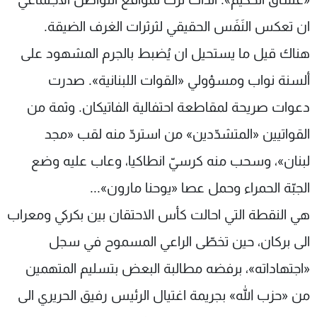
ان تعكس النَفَس الحقيقي لثرثرات الغرف الضيقة.
هناك قيل ما يستحيل ان يُضبط بالجرم المشهود على
ألسنة نواب ومسؤولي «القوات اللبنانية». صدرت
دعوات صريحة لمقاطعة احتفالية الفاتيكان. وثمة من
القواتيين «المتشدّدين» من استردّ منه لقب «مجد
لبنان»، وسحب منه كرسيّ انطاكيا، وعاب عليه وضع
الجبّة الحمراء وحمل عصا «يوحنا مارون»...
هي النقطة التي احالت كأس الاحتقان بين بكركي ومعراب
الى بركان، حين تخطّى الراعي المسموح في سجل
«اجتهاداته»، برفضه مطالبة البعض بتسليم المتهمين
من «حزب الله» بجريمة اغتيال الرئيس رفيق الحريري الى