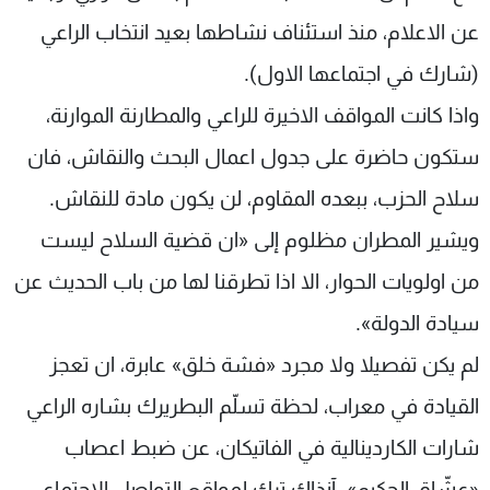
عن الاعلام، منذ استئناف نشاطها بعيد انتخاب الراعي
(شارك في اجتماعها الاول).
واذا كانت المواقف الاخيرة للراعي والمطارنة الموارنة،
ستكون حاضرة على جدول اعمال البحث والنقاش، فان
سلاح الحزب، ببعده المقاوم، لن يكون مادة للنقاش.
ويشير المطران مظلوم إلى «ان قضية السلاح ليست
من اولويات الحوار، الا اذا تطرقنا لها من باب الحديث عن
سيادة الدولة».
لم يكن تفصيلا ولا مجرد «فشة خلق» عابرة، ان تعجز
القيادة في معراب، لحظة تسلّم البطريرك بشاره الراعي
شارات الكاردينالية في الفاتيكان، عن ضبط اعصاب
«عشّاق الحكيم». آنذاك ترك لمواقع التواصل الاجتماعي