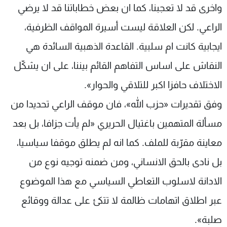
واخرى قد لا تعجبنا، كما ان بعض خطاباتنا قد لا يرضي
الراعي. لكن العلاقة ليست أسيرة المواقف الظرفية،
ايجابية كانت ام سلبية. القاعدة الذهبية السائدة هي
النقاش على اساس التفاهم القائم بيننا، على ان يشكّل
الاختلاف حافزا اكبر للتلاقي والحوار».
وفق تقديرات «حزب الله»، فان موقف الراعي تحديدا من
مسألة المتهمين باغتيال الحريري «لم يأت جزافا، بل بعد
معاينة مقرّبة للملف. كما انه لم يطلق موقفا سياسيا،
بل نادى بالحق الانساني، ومن ضمنه توجيه نوع من
الادانة لاسلوب التعاطي السياسي مع هذا الموضوع
عبر اطلاق اتهامات ظالمة لا تتكئ على عدالة ووقائع
صلبة».