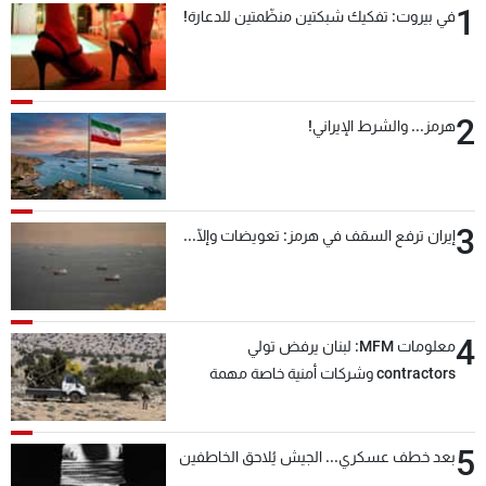
1
في بيروت: تفكيك شبكتين منظّمتين للدعارة!
2
هرمز... والشرط الإيراني!
3
إيران ترفع السقف في هرمز: تعويضات وإلّا...
4
معلومات MFM: لبنان يرفض تولي
contractors وشركات أمنية خاصة مهمة
التحقق من نزع سلاح "حزب الله"
5
بعد خطف عسكري... الجيش يُلاحق الخاطفين