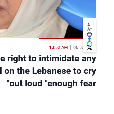
+
A
-
A
10:52 AM
06 Jul 2013
e right to intimidate any
ll on the Lebanese to cry
out loud "enough fear"