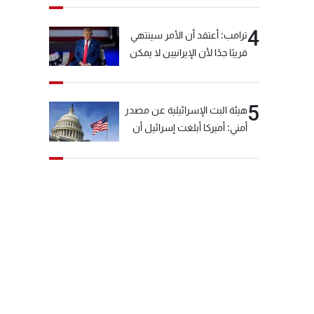
4
ترامب: أعتقد أن الأمر سينتهي
قريبًا جدًا لأن الإيرانيين لا يمكن
أن يستمروا على هذا الحال
5
هيئة البث الإسرائيلية عن مصدر
أمني: أميركا أبلغت إسرائيل أن
"حزب الله" لم يخرق وقف إطلاق
النار أمس في مجدل زون
وطلبت منها عدم التصعيد
خشية أن يؤثر ذلك على
مفاوضات روما