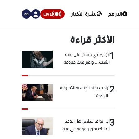
البرامج
نشرة الأخبار
LIVE
en
الأكثر قراءة
1
أبٌ يعتدي جنسيّاً على بناته
الثلاث… واعترافاتٌ صادمة
2
ترامب يقيّد الجنسية الأميركية
بالولادة
3
الى نواف سلام: هل يدفع
الحايك ثمن وقوفه في وجه
خيّاط؟