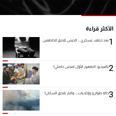
شاهد البرامج
الترددات
الأكثر قراءة
عن MTV
وظائف
الإنـتـاج
تواصل معنا
1
بعد خطف عسكري... الجيش يُلاحق الخاطفين
لاعلاناتكم
شروط الإسـتخدام
سياسة الخصوصية
2
بالفيديو: الظهور الأوّل لمجتبى خامنئي!
3
حالة طوارئ وإخلاءات... والنار تلاحق السكان!