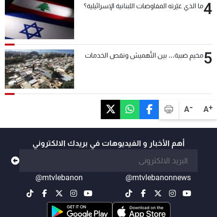
4
ما الذي غيّرته المفاوضات اللبنانية الإسرائيلية؟
5
مخيم ضبية... بين التَّهميش ونقص الخدمات
-
+
A
A
أهم الأخبار و الفيديوهات في بريدك الالكتروني
@mtvlebanon
@mtvlebanonnews