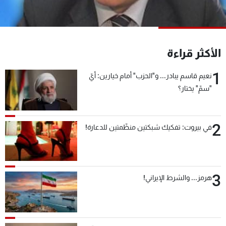
شاهد البرامج
الترددات
الأكثر قراءة
عن MTV
وظائف
الإنـتـاج
تواصل معنا
1
نعيم قاسم يبادر... و"الحزب" أمام خيارين: أيّ
لاعلاناتكم
شروط الإسـتخدام
"سمّ" يختار؟
سياسة الخصوصية
2
في بيروت: تفكيك شبكتين منظّمتين للدعارة!
3
هرمز... والشرط الإيراني!