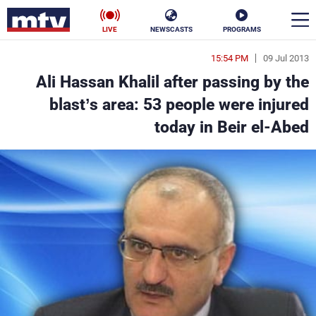
LIVE
NEWSCASTS
PROGRAMS
15:54 PM
09 Jul 2013
en
Ali Hassan Khalil after passing by the
الأخبار
blast’s area: 53 people were injured
today in Beir el-Abed
سياسة
ناس
إقتصاد
فن
منوعات
رياضة
كأس العالم
البرامج
جدول البرامج