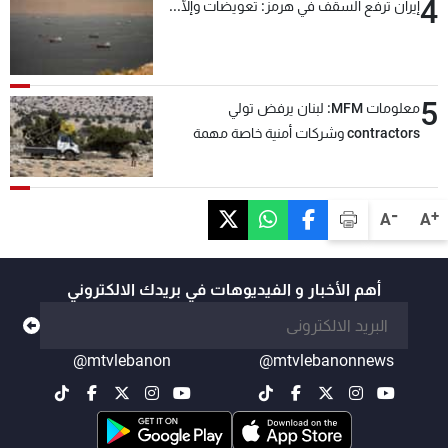
4
إيران ترفع السقف في هرمز: تعويضات وإلّا...
5
معلومات MFM: لبنان يرفض تولي
contractors وشركات أمنية خاصة مهمة
التحقق من نزع سلاح "حزب الله"
-
+
A
A
أهم الأخبار و الفيديوهات في بريدك الالكتروني
@mtvlebanon
@mtvlebanonnews