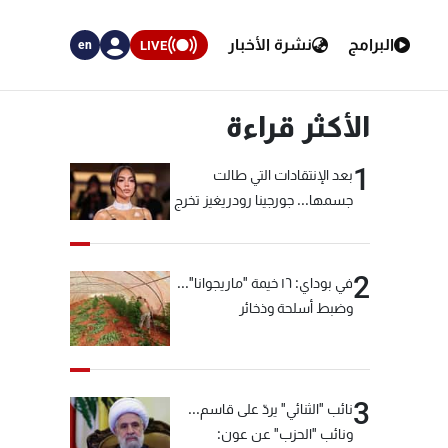
البرامج
نشرة الأخبار
LIVE
en
الأكثر قراءة
1
بعد الإنتقادات التي طالت
جسمها... جورجينا رودريغيز تخرج
عن صمتها
2
في بوداي: ١٦ خيمة "ماريجوانا"...
وضبط أسلحة وذخائر
3
نائب "الثنائي" يردّ على قاسم...
ونائب "الحزب" عن عون: