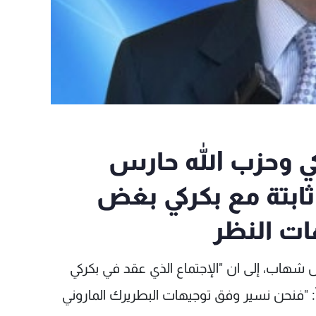
كي وحزب الله حارس
ثابتة مع بكركي بغض
ات النظر
س شهاب، إلى ان "الإجتماع الذي عقد في بكركي
دورية منذ 16 عاماً"، مضيفاً: "فنحن نسير وفق توجيهات البطريرك الماروني