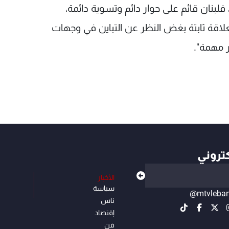
لبنان قائم على حوار دائم وتسوية دائمة،
علاقة ثابتة بغض النظر عن التباين في وجهات
ر مهمة".
كتروني
الأخبار
سياسة
@mtvleba
ناس
إقتصاد
فن