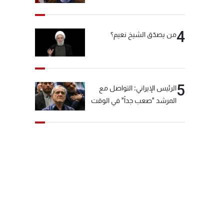
"انشالله خير"
4
من يصدّق الشيخ نعيم؟
5
الرئيس الإيراني: التواصل مع
المرشد "صعب جداً" في الوقت
الحالي