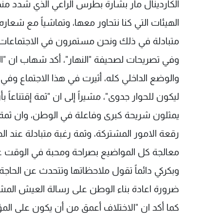
الكاردينال مار بشارة بطرس الراعي الذي شدد منذ
الهيئات التي كنا نتحاور معها، وتماشياً مع شعاره "
متبادلة في ذلك ونحن مستمرون في الاجتماعات"
وفي تصريحات لصحيفة "النهار"، أكد شهاب ان "ا
والوضع الداخلي كله، أثيرت في هذا الاجتماع وفي 
ليكون للحوار جدوى"، مشيراً إلى ان "ثمة إقتناعاً 
يمثلون شريحة كبرى وفاعلة في الوطن، وان ثمة ا
رقعة الامور المشتركة، وثمة رغبة متبادلة عند ا
معالجة كل المواضيع بصراحة ومحبة في الوقت عي
وبكركي دائماً تقول ملاحظاتها وتتحدث عن الحاجة ال
ضرورة اعادة بناء الوطن على رسالة العيش المشتر
كما أكد ان "الاختلاف أعمق من أن يكون على ال