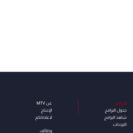
البرامج
عن MTV
جدول البرامج
الإنـتـاج
شاهد البرامج
لاعلاناتكم
الترددات
وظائف