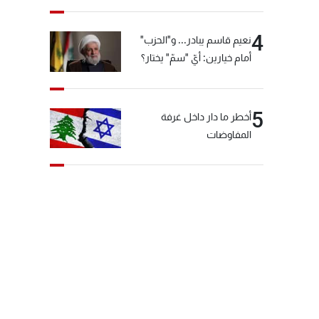
4
نعيم قاسم يبادر... و"الحزب"
أمام خيارين: أيّ "سمّ" يختار؟
5
أخطر ما دار داخل غرفة
المفاوضات