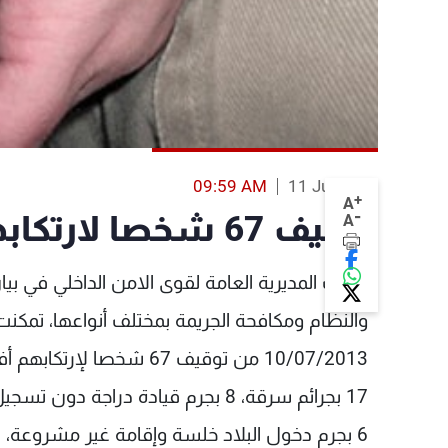
09:59 AM
11 Jul 2013
+
A
-
توقيف 67 شخصا لارتكابهم افعالا جرمية
A
اعلنت المديرية العامة لقوى الامن الداخلي في 
والنظام ومكافحة الجريمة بمختلف أنواعها، تمكن
10/07/2013 من توقيف 67 شخصا