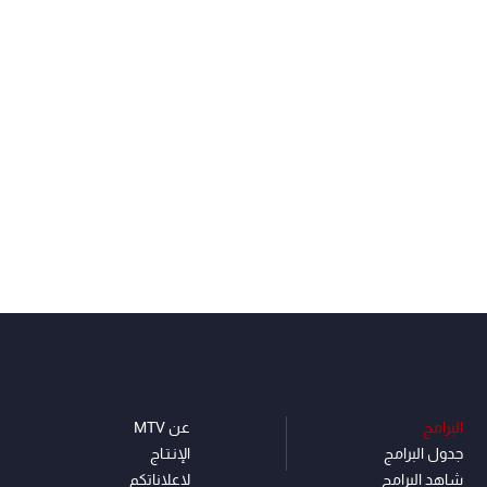
البرامج
عن MTV
جدول البرامج
الإنـتـاج
شاهد البرامج
لاعلاناتكم