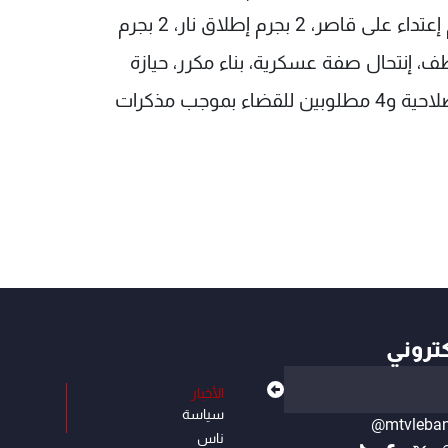
بجرم مخدرات، 2 بجرم مخالفة أنظمة سير، 2 بجرم إعتداء على قاصر، 2 بجرم إطلاق نار، 2 بجرم
8 بجرائم : احتيال، خطف، إنتحال صفة عسكرية، بناء مكرر، حيازة
أسلحة، قيادة دراجة دون خوذة، إقامة منتهية الصلاحية و4 مطلوبين للقضاء بموجب مذكرات
كتروني
الأخبار
سياسة
@mtvleba
ناس