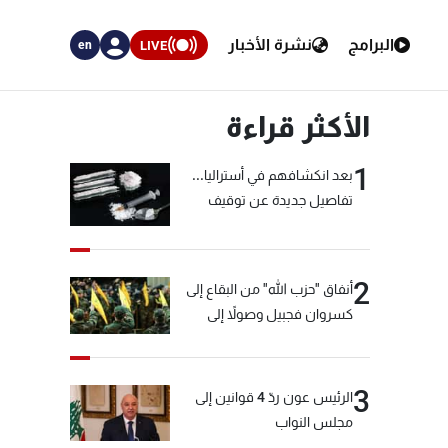
البرامج
نشرة الأخبار
LIVE
en
الأكثر قراءة
1
بعد انكشافهم في أستراليا...
تفاصيل جديدة عن توقيف
"شبكة الكوكايين"
2
أنفاق "حزب الله" من البقاع إلى
كسروان فجبيل وصولاً إلى
المختارة... التفاصيل في نشرة
الأخبار بعد قليل
3
الرئيس عون ردّ 4 قوانين إلى
مجلس النواب