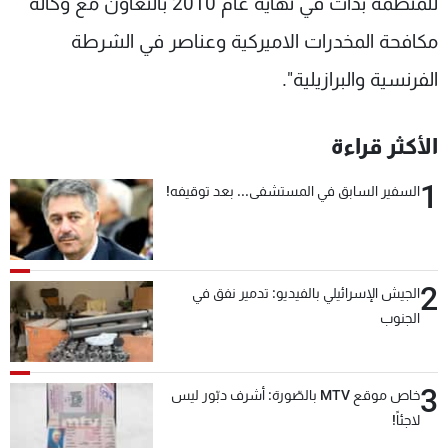
للمنظمة بدأت في نهاية عام 2010 بالتعاون مع وكالة
مكافحة المخدرات الاميركية وعناصر في الشرطة
الفرنسية والبرازيلية".
الأكثر قراءة
1
السفير السابق في المستشفى... بعد توقيفه!
2
الجيش الإسرائيلي بالفيديو: تدمير نفق في
الجنوب
3
خاص موقع MTV بالصّورة: أشرف دبّور ليس
لاجئاً!