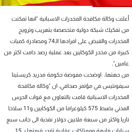
شاهد البرامج
الترددات
أعلنت وكالة مكافحة المخدرات الاسبانية "انها تمكنت
من تفكيك شبكة دولية متخصصة بتهريب وترويج
عن MTV
وظائف
الإنـتـاج
تواصل معنا
المخدرات والقبض على افرادها الـ74 ومصادرة كميات
لاعلاناتكم
شروط الإسـتخدام
كبيرة من مخدر الكوكايين بعد عملية رصد دامت اكثر من
سياسة الخصوصية
عامين".
من جهتها، اوضحت مفوضة حكومة مدريد كريستينا
سيفونتيس في مؤتمر صحافي، ان "وكالة مكافحة
المخدرات الاسبانية قامت بالتعاون مع قوات الحرس
المدني بضبط 575 كيلوغراما من الكوكايين و11 سلاحا
ناريا واكثر من سبعة ملايين دولار نقدية الى جانب سبع
سيارات فارهة وممتلكات عقارية تقدر قيمتها بـ 15