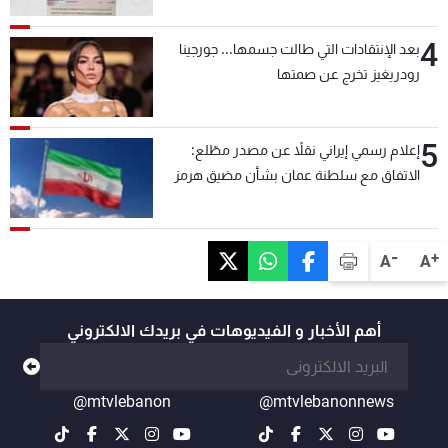
4
بعد الإنتقادات التي طالت جسمها... جورجينا
رودريغيز تخرج عن صمتها
5
إعلام رسمي إيراني نقلاً عن مصدر مطّلع:
الاتفاق مع سلطنة عمان بشأن مضيق هرمز
سيتأجل ما دامت أميركا تهدد إيران
-
+
A
A
أهم الأخبار و الفيديوهات في بريدك الالكتروني
@mtvlebanon
@mtvlebanonnews