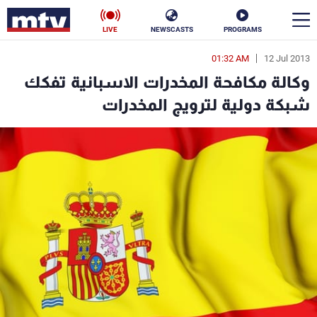
LIVE
NEWSCASTS
PROGRAMS
01:32 AM
12 Jul 2013
en
وكالة مكافحة المخدرات الاسبانية تفكك
الأخبار
شبكة دولية لترويج المخدرات
سياسة
ناس
إقتصاد
فن
منوعات
رياضة
كأس العالم
البرامج
جدول البرامج