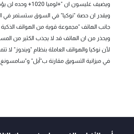
ويضيف غليسون ان "+لوميا 1020+ وحده لن يؤدي الى انتعاش +نوكيا+ من جديد".
ويقدر ان حصة "نوكيا" في السوق ستستمر في التر
جانب الهاتف "مجموعة قوية من الهواتف الذكية ا
ويحذر من ان الهاتف قد لا يجذب الكثير من المسته
لأن نوكيا والهواتف العاملة بنظام "ويندوز" لا ت
في ميزانية التسويق مقارنة ب"آبل" و"سامسونغ"