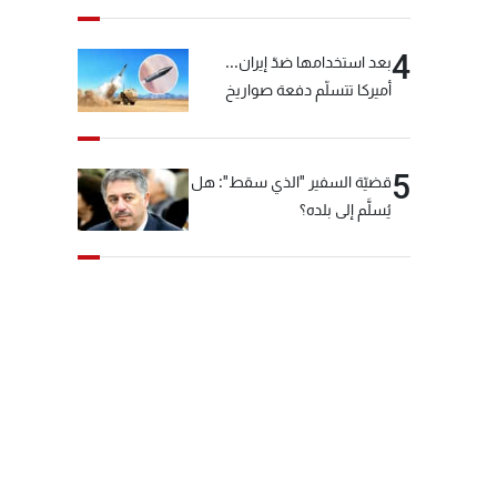
4
بعد استخدامها ضدّ إيران...
أميركا تتسلّم دفعة صواريخ
كبيرة!
5
قضيّة السفير "الذي سقط": هل
يُسلَّم إلى بلده؟