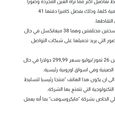
انا جاء فيه ان هاتف "لوميا 1020" يلتقط تفاصيل اكثر مما تراه العين المجردة وصورا
من أوضح الصور التي تلتقطها اجهزة الكاميرا الرقمية كلها، وذلك بفضل كاميرا دقتها 41
التقاطها.
ويسمح الهاتف للمستخدم ايضا بالتقاط صورة بنسختين مختلفتين وهما 38 ميغابكسل في حال
 ما يشاء و5 ميغابكسل للصور التي يريد تحميلها على شبكات التواصل
وسيباع الهاتف حصريا في الولايات المتحدة بدءا من 26 تموز/يوليو بسعر 299,99 دولارا في حال
لصينية وفي اسواق اوروبية رئيسية.
لى ان يكون هذا الهاتف "منتجا رئيسيا لتسليط
لتكنولوجية التي تتمتع بها الشركة.
غيلي الخاص بشركة "مايكروسوفت" بما أنه يعمل