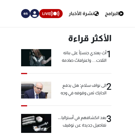
البرامج
نشرة الأخبار
LIVE
en
الأكثر قراءة
1
أبٌ يعتدي جنسيّاً على بناته
الثلاث… واعترافاتٌ صادمة
2
الى نواف سلام: هل يدفع
الحايك ثمن وقوفه في وجه
خيّاط؟
3
بعد انكشافهم في أستراليا...
تفاصيل جديدة عن توقيف
"شبكة الكوكايين"