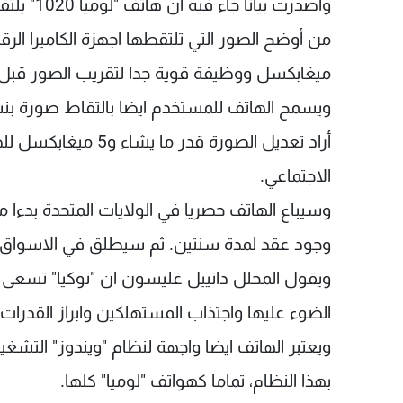
واصدرت بي
ميغابكسل ووظيفة قوية جدا لتقريب الصور قبل 
أراد تعديل الصورة قدر
الاجتماعي.
وجود عقد لمدة سنتين. ثم سيطلق في الاسواق ا
ويقول المحلل دانييل غليسون ان "نوكيا" تسعى ا
الضوء عليها واجتذاب المستهلكين وابراز القدرات ا
ويعتبر الهاتف ايضا واجهة لنظام "ويندوز" التش
بهذا النظام، تماما كهواتف "لوميا" كلها.