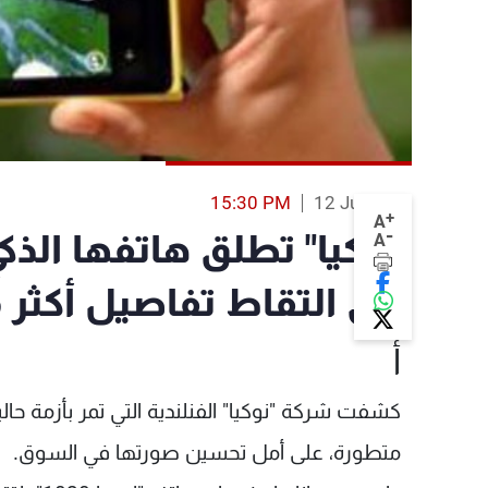
15:30 PM
12 Jul 2013
+
A
-
"نوكيا" تطلق هاتفها الذكي
A
على التقاط تفاصيل أكثر م
أ
كشفت شركة "نوكيا" الفنلندية التي تمر بأزمة حال
متطورة، على أمل تحسين صورتها في السوق.