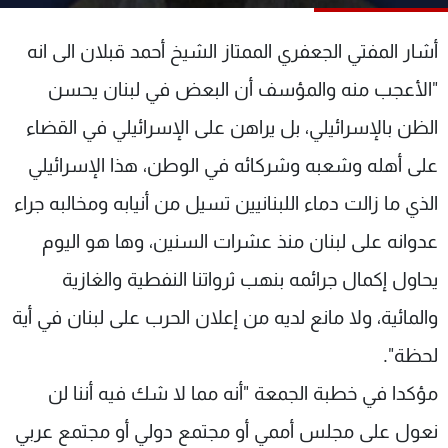
شاهد البرامج
الترددات
أشار المفتي الجعفري الممتاز الشيخ أحمد قبلان الى انه
"الأعجب منه والمؤسف أن البعض في لبنان يحسن
عن MTV
وظائف
الظن بالإسرائيلي، بل يراهن على الإسرائيلي في القضاء
الإنـتـاج
تواصل معنا
لاعلاناتكم
شروط الإسـتخدام
على أهله وشعبه وشركائه في الوطن، هذا الإسرائيلي
سياسة الخصوصية
الذي ما زالت دماء اللبنانيين تسيل من أنيابه ومخالبه جراء
عدوانه على لبنان منذ عشرات السنين، وها هو اليوم
يحاول إكمال جرائمه بنهب ثرواتنا النفطية والغازية
والمائية، ولا مانع لديه من إعلان الحرب على لبنان في أية
لحظة".
مؤكدا في خطبة الجمعة "أنه مما لا شك فيه أننا لن
نعول على مجلس أممي أو مجتمع دولي أو مجتمع عربي