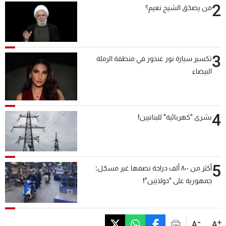
2
من يصدّق الشيخ نعيم؟
3
تكسير سيارة نور غندور في منطقة الرملة
البيضاء
4
بشرى "كهربائية" للبنانيين!
5
أكثر من ٨٠٠ ألف دراجة نصفها غير مسجّل:
جمهورية على "دولابَين"!
-
+
A
A