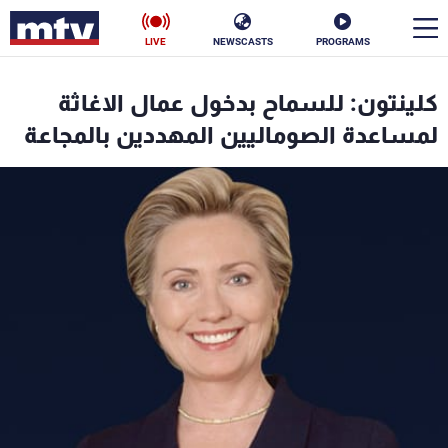
LIVE
NEWSCASTS
PROGRAMS
en
كلينتون: للسماح بدخول عمال الاغاثة
الأخبار
لمساعدة الصوماليين المهددين بالمجاعة
سياسة
ناس
إقتصاد
فن
منوعات
رياضة
كأس العالم
البرامج
جدول البرامج