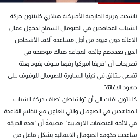
شاهد البرامج
الترددات
ناشدت وزيرة الخارجية الأميركية هيلاري كلينتون حركة
الشباب المجاهدين في الصومال السماح لدخول عمال
عن MTV
وظائف
الاغاثة دون قيود من أجل مساعدة آلاف الأشخاص
الإنـتـاج
تواصل معنا
لاعلاناتكم
شروط الإسـتخدام
الذين تهددهم جائحة المجاعة هناك موضحة في
سياسة الخصوصية
تصريحات أن "فريقا اميركيا رفيعا سوف يقود بعثة
تقصي حقائق في كينيا المجاورة للصومال للوقوف على
جهود الاغاثة".
كلينتون لفتت الى أن "واشنطن تصنف حركة الشباب
المجاهدين في الصومال والتي تتعاون مع تنظيم القاعدة
في لائحة المنظمات الارهابية"، مضيفةً أن "هذه الحركة
ساعدت حكومة الصومال الانتقالية بشكل فاعل من