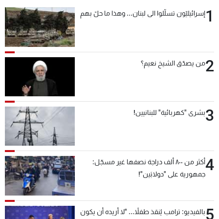
1
إسرائيليّون تسلّلوا الى لبنان... وهذا ما حلّ بهم
2
من يصدّق الشيخ نعيم؟
3
بشرى "كهربائية" للبنانيين!
4
أكثر من ٨٠٠ ألف دراجة نصفها غير مسجّل:
جمهورية على "دولابَين"!
5
بالفيديو: ترامب يُنقذ طفلاً... "لا أريده أن يكون