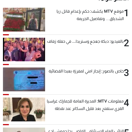
1
موقع MTV يكشف: حكم بإعدام قاتل ريا
الشدياق… وتفاصيل الجريمة
2
بالفيديو: دبكة جعجع وستريدا... في حفلة زفاف
3
خاص بالصور: إنجاز امني لمفرزة بعبدا القضائية
4
معلومات MTV: المديرة العامة للجمارك غراسيا
القزي ستفتح بعد قليل السكانر عند نقطة
المصنع لتسهيل عملية التصدير البري إلى
السعودية والدول العربية
النائب العام الاستئنافي القاضي رجا حموش ادعى