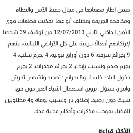
شاهد البرامج
ضمن إطار مهماتها في مجال حفظ الأمن والنظام
الترددات
ومكافحة الجريمة بمختلف أنواعها، تمكنت قطعات قوى
الأمن الداخلي بتاريخ 12/07/2013 من توقيف 39 شخصا
عن MTV
وظائف
الإنـتـاج
تواصل معنا
لإرتكابهم أفعالاً جرمية على كل الأراضي اللبنانية، بينهم:
لاعلاناتكم
شروط الإسـتخدام
سياسة الخصوصية
9 بجرائم سرقة، 6 دون أوراق ثبوتية، 4 بجرم سلب، 4
بجرم صدم وتسبب بإيذاء، 2 بجرائم مخدرات، 2 بجرم
دخول البلاد خلسة، و8 بجرائم : تهديد وتشهير، تحرش
وابتزاز، تسوّل، تزوير، استعمال أشياء الغير دون حق،
شيك دون رصيد، إطلاق نار وتسبب بوفاة و4 مطلوبين
للقضاء بموجب مذكرات وأحكام عدلية عدة.
الأكثر قراءة