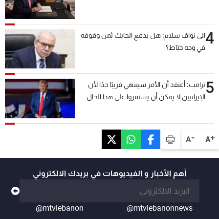
4
الى نواف سلام: هل يدفع الحايك ثمن وقوفه
في وجه خيّاط؟
5
ترامب: أعتقد أن الأمر سينتهي قريبًا جدًا لأن
الإيرانيين لا يمكن أن يستمروا على هذا الحال
-
+
A
A
أهم الأخبار و الفيديوهات في بريدك الالكتروني
@mtvlebanon
@mtvlebanonnews