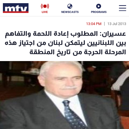
LIVE
NEWSCASTS
PROGRAMS
13:04 PM
13 Jul 2013
en
عسيران: المطلوب إعادة اللحمة والتفاهم
الأخبار
بين اللبنانيين ليتمكن لبنان من اجتياز هذه
المرحلة الحرجة من تاريخ المنطقة
سياسة
ناس
إقتصاد
فن
منوعات
رياضة
كأس العالم
البرامج
جدول البرامج