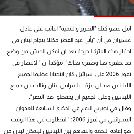
شاهد البرامج
الترددات
أمل عضو كتلة "التحرير والتنمية" النائب علي عادل
عن MTV
وظائف
عسيران في أن "يأتي عيد الفطر مكللا بنجاح لبنان في
الإنـتـاج
تواصل معنا
لاعلاناتكم
شروط الإسـتخدام
اجتياز هذه الفترة الحرجة بعد ان تمكن الجيش من وضع
سياسة الخصوصية
حد لطفرة هنا وطفرة هناك"، مؤكدا ان "الانتصار في
تموز 2006 على اسرائيل كان انتصارا عظيما لجميع
اللبنانيين بعد ان مزقت اسرائيل لبنان ونالت من جميع
اللبنانيين وعلى الجميع ان يحفظوا هذا النصر".
وقال في تصريح اليوم في الذكرى السابعة للعدوان
الاسرائيلي في تموز 2006: "المطلوب في هذا الوقت
هو إعادة اللحمة والتفاهم بين اللبنانيين ليتمكن لبنان من