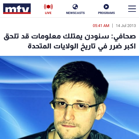
LIVE
NEWSCASTS
PROGRAMS
05:41 AM
14 Jul 2013
en
صحافي: سنودن يمتلك معلومات قد تلحق
الأخبار
اكبر ضرر في تاريخ الولايات المتحدة
سياسة
ناس
إقتصاد
فن
منوعات
رياضة
كأس العالم
البرامج
جدول البرامج