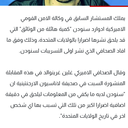
شاهد البرامج
الترددات
يملك المستشار السابق في وكالة الامن القومي
الاميركية ادوارد سنودن "كمية هائلة من الوثائق" التي
عن MTV
وظائف
الإنـتـاج
تواصل معنا
قد يلحق نشرها اضرارا بالولايات المتحدة، وذلك وفق ما
لاعلاناتكم
شروط الإسـتخدام
افاد الصحافي الذي نشر اولى التسريبات لسنودن.
سياسة الخصوصية
وقال الصحافي الاميركي غلين غرينوالد في هذه المقابلة
المنشورة السبت في صحيفة لاناسيون الارجنتينية ان
"سنودن لديه ما يكفي من المعلومات ليلحق في دقيقة
اضافية اضرارا اكبر من تلك التي تسبب بها اي شخص
اخر في تاريخ الولايات المتحدة".