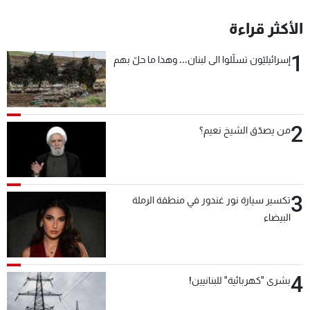
شاهد البرامج
الأكثر قراءة
الترددات
1
إسرائيليّون تسلّلوا الى لبنان... وهذا ما حلّ بهم
عن MTV
وظائف
الإنـتـاج
تواصل معنا
لاعلاناتكم
شروط الإسـتخدام
سياسة الخصوصية
2
من يصدّق الشيخ نعيم؟
3
تكسير سيارة نور غندور في منطقة الرملة
البيضاء
4
بشرى "كهربائية" للبنانيين!