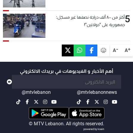
5
أكثر من ٨٠٠ ألف دراجة نصفها غير مسجّل:
جمهورية على "دولابَين"!
-
+
A
A
أهم الأخبار و الفيديوهات في بريدك الالكتروني
@mtvlebanon
@mtvlebanonnews
© MTV Lebanon. All rights reserved.
powered by koein