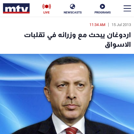
LIVE
NEWSCASTS
PROGRAMS
11:34 AM
15 Jul 2013
en
اردوغان يبحث مع وزرائه في تقلبات
الأخبار
الاسواق
سياسة
ناس
إقتصاد
فن
منوعات
رياضة
كأس العالم
البرامج
جدول البرامج