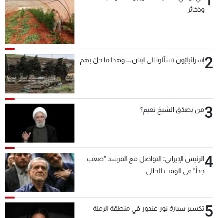
وذخائر
2
إسرائيليّون تسلّلوا الى لبنان... وهذا ما حلّ بهم
3
من يصدّق الشيخ نعيم؟
4
الرئيس الإيراني: التواصل مع المرشد "صعب
جداً" في الوقت الحالي
5
تكسير سيارة نور غندور في منطقة الرملة