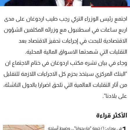
شاهد البرامج
الترددات
اجتمع رئيس الوزراء التركي رجب طيب اردوغان على مدى
اربع ساعات في اسطنبول مع وزرائه المكلفين الشؤون
عن MTV
وظائف
الإنـتـاج
تواصل معنا
الاقتصادية للبحث في إجراءات تحفيز الاقتصاد بعد
لاعلاناتكم
شروط الإسـتخدام
التقلبات التي شهدتها الاسواق المالية المحلية.
سياسة الخصوصية
وجاء في بيان نشره مكتب اردوغان في ختام الاجتماع ان
"البنك المركزي سيتخذ بحزم كل الاجراءات اللازمة للتقليل
من آثار التقلبات العالمية التي تلحق اضرارا بالدول الناشئة،
على بلادنا".
الأكثر قراءة
1
في بوداي: ١٦ خيمة "ماريجوانا"... وضبط أسلحة