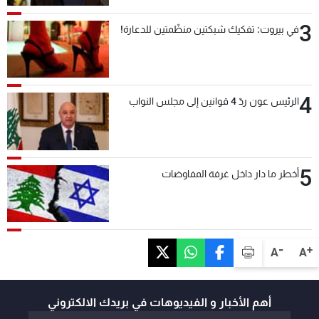
3
في بيروت: تفكيك شبكتين منظّمتين للدعارة!
4
الرئيس عون ردّ 4 قوانين إلى مجلس النواب
5
أخطر ما دار داخل غرفة المفاوضات
-
+
A
A
أهم الأخبار و الفيديوهات في بريدك الالكتروني