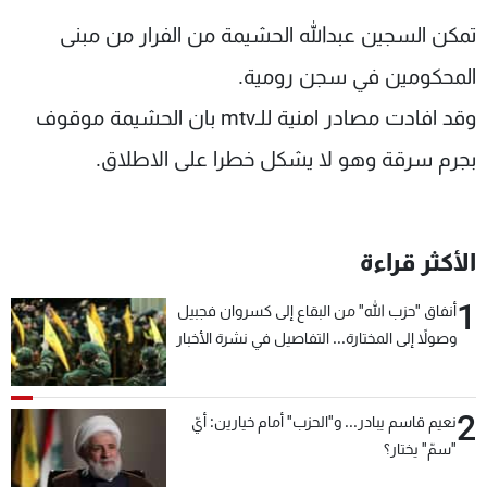
شاهد البرامج
تمكن السجين عبدالله الحشيمة من الفرار من مبنى
الترددات
المحكومين في سجن رومية.
وقد افادت مصادر امنية للـmtv بان الحشيمة موقوف
عن MTV
وظائف
الإنـتـاج
تواصل معنا
بجرم سرقة وهو لا يشكل خطرا على الاطلاق.
لاعلاناتكم
شروط الإسـتخدام
سياسة الخصوصية
الأكثر قراءة
1
أنفاق "حزب الله" من البقاع إلى كسروان فجبيل
وصولاً إلى المختارة... التفاصيل في نشرة الأخبار
بعد قليل
2
نعيم قاسم يبادر... و"الحزب" أمام خيارين: أيّ
"سمّ" يختار؟