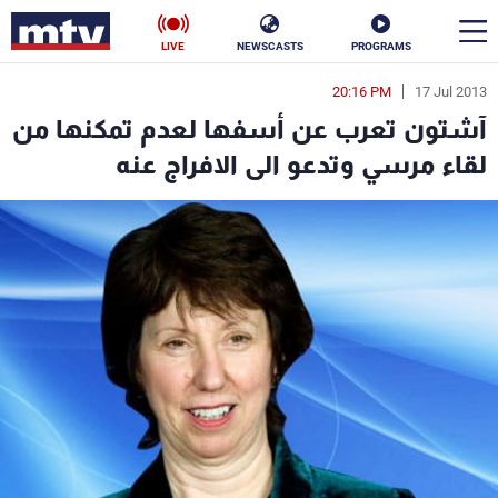
LIVE
NEWSCASTS
PROGRAMS
20:16 PM
17 Jul 2013
en
آشتون تعرب عن أسفها لعدم تمكنها من
الأخبار
لقاء مرسي وتدعو الى الافراج عنه
سياسة
ناس
إقتصاد
فن
منوعات
رياضة
كأس العالم
البرامج
جدول البرامج