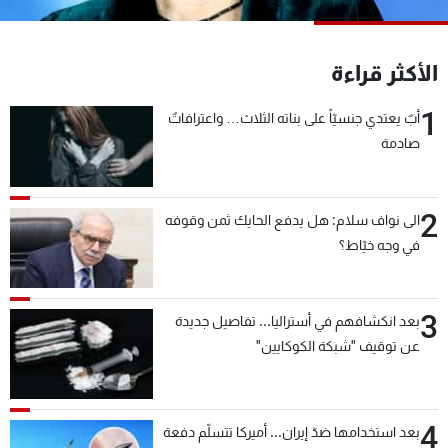
شاهد البرامج
الترددات
الأكثر قراءة
1
عن MTV
وظائف
أبٌ يعتدي جنسيّاً على بناته الثلاث… واعترافاتٌ
الإنـتـاج
تواصل معنا
صادمة
لاعلاناتكم
شروط الإسـتخدام
سياسة الخصوصية
2
الى نواف سلام: هل يدفع الحايك ثمن وقوفه
في وجه خيّاط؟
3
بعد انكشافهم في أستراليا... تفاصيل جديدة
عن توقيف "شبكة الكوكايين"
4
بعد استخدامها ضدّ إيران... أميركا تتسلّم دفعة