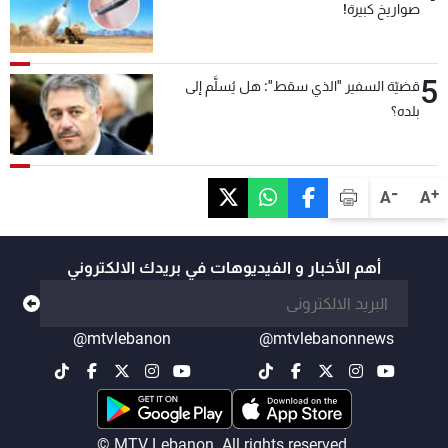
صواريخ كبيرة!
5
قضيّة السفير "الذي سقط": هل يُسلَّم إلى
بلده؟
-
+
A
A
أهم الأخبار و الفيديوهات في بريدك الالكتروني
@mtvlebanon
@mtvlebanonnews
© MTV Lebanon. All rights reserved.