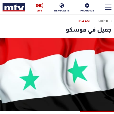
LIVE
NEWSCASTS
PROGRAMS
10:24 AM
19 Jul 2013
en
جميل في موسكو
الأخبار
سياسة
ناس
إقتصاد
فن
منوعات
رياضة
كأس العالم
البرامج
جدول البرامج