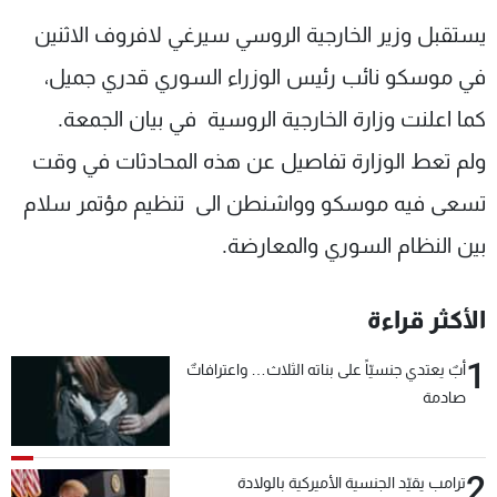
شاهد البرامج
يستقبل وزير الخارجية الروسي سيرغي لافروف الاثنين
الترددات
في موسكو نائب رئيس الوزراء السوري قدري جميل،
كما اعلنت وزارة الخارجية الروسية في بيان الجمعة.
عن MTV
وظائف
الإنـتـاج
تواصل معنا
ولم تعط الوزارة تفاصيل عن هذه المحادثات في وقت
لاعلاناتكم
شروط الإسـتخدام
سياسة الخصوصية
تسعى فيه موسكو وواشنطن الى تنظيم مؤتمر سلام
بين النظام السوري والمعارضة.
الأكثر قراءة
1
أبٌ يعتدي جنسيّاً على بناته الثلاث… واعترافاتٌ
صادمة
2
ترامب يقيّد الجنسية الأميركية بالولادة