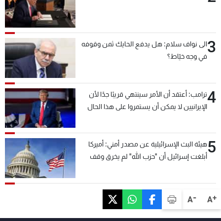
3
الى نواف سلام: هل يدفع الحايك ثمن وقوفه
في وجه خيّاط؟
4
ترامب: أعتقد أن الأمر سينتهي قريبًا جدًا لأن
الإيرانيين لا يمكن أن يستمروا على هذا الحال
5
هيئة البث الإسرائيلية عن مصدر أمني: أميركا
أبلغت إسرائيل أن "حزب الله" لم يخرق وقف
إطلاق النار أمس في مجدل زون وطلبت منها
عدم التصعيد خشية أن يؤثر ذلك على مفاوضات
روما
-
+
A
A