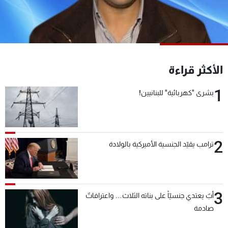
شاهد البرامج
الترددات
عن MTV
وظائف
الأكثر قراءة
الإنـتـاج
تواصل معنا
لاعلاناتكم
شروط الإسـتخدام
1
سياسة الخصوصية
بشرى "كهربائية" للبنانيين!
2
ترامب يقيّد الجنسية الأميركية بالولادة
3
أبٌ يعتدي جنسيّاً على بناته الثلاث… واعترافاتٌ
صادمة