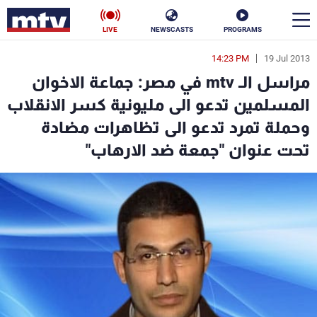
LIVE
NEWSCASTS
PROGRAMS
14:23 PM
19 Jul 2013
en
مراسل الـ mtv في مصر: جماعة الاخوان
الأخبار
المسلمين تدعو الى مليونية كسر الانقلاب
وحملة تمرد تدعو الى تظاهرات مضادة
سياسة
ناس
تحت عنوان "جمعة ضد الارهاب"
إقتصاد
فن
منوعات
رياضة
كأس العالم
البرامج
جدول البرامج