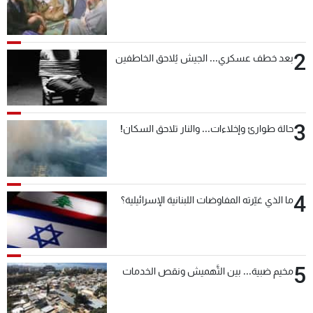
2
بعد خطف عسكري... الجيش يُلاحق الخاطفين
3
حالة طوارئ وإخلاءات... والنار تلاحق السكان!
4
ما الذي غيّرته المفاوضات اللبنانية الإسرائيلية؟
5
مخيم ضبية... بين التَّهميش ونقص الخدمات