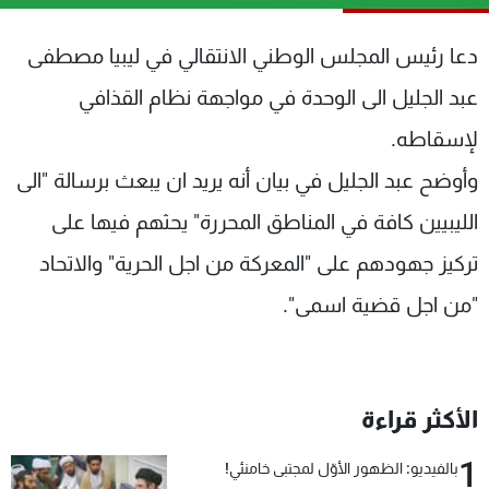
شاهد البرامج
الترددات
دعا رئيس المجلس الوطني الانتقالي في ليبيا مصطفى
عبد الجليل الى الوحدة في مواجهة نظام القذافي
عن MTV
وظائف
لإسقاطه.
الإنـتـاج
تواصل معنا
لاعلاناتكم
شروط الإسـتخدام
وأوضح عبد الجليل في بيان أنه يريد ان يبعث برسالة "الى
سياسة الخصوصية
الليبيين كافة في المناطق المحررة" يحثهم فيها على
تركيز جهودهم على "المعركة من اجل الحرية" والاتحاد
"من اجل قضية اسمى".
الأكثر قراءة
1
بالفيديو: الظهور الأوّل لمجتبى خامنئي!