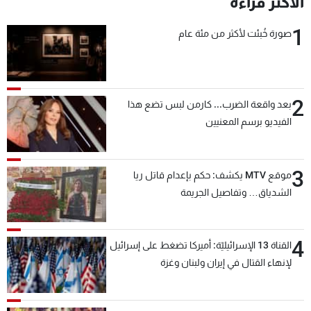
الأكثر قراءة
شاهد البرامج
1
الترددات
صورة خُبئت لأكثر من مئة عام
عن MTV
وظائف
الإنـتـاج
تواصل معنا
2
بعد واقعة الضرب... كارمن لبس تضع هذا
لاعلاناتكم
شروط الإسـتخدام
الفيديو برسم المعنيين
سياسة الخصوصية
3
موقع MTV يكشف: حكم بإعدام قاتل ريا
الشدياق… وتفاصيل الجريمة
4
القناة 13 الإسرائيليّة: أميركا تضغط على إسرائيل
لإنهاء القتال في إيران ولبنان وغزة