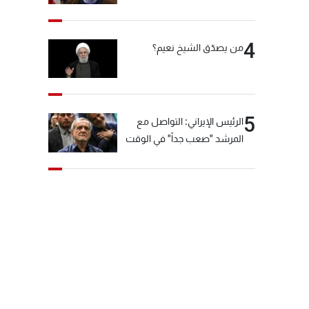
"انشالله خير"
4
من يصدّق الشيخ نعيم؟
5
الرئيس الإيراني: التواصل مع
المرشد "صعب جداً" في الوقت
الحالي