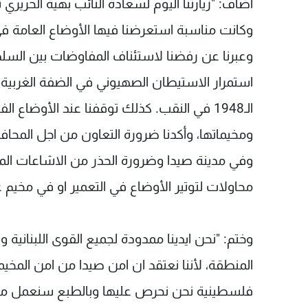
أضاف: "زيارتنا اليوم لسعادة النائب بهية الحريري
وكانت مناسبة استعرضنا فيها الأوضاع العامة 
وعبرنا عن رفضنا لاستئناف المفاوضات بين الس
استمرار الاستيطان الصهيوني في الضفة الغربية
الـ1948 في النقب. كذلك توقفنا عند الأوضا
ومخيماتها، وأكدنا ضرورة التعاون من اجل المحاف
وفي مدينة صيدا وضرورة الحذر من الاشاعات الم
محاولات لتوتير الأوضاع في التعمير او في مخيم ع
وختم: "نحن ايدينا ممدودة لجميع القوى اللبنانية 
المنطقة، لأننا نعتقد ان امن صيدا من امن المخيم
فلسطينية نحن نحرص عليها وبالطبع سنعمل مع ا