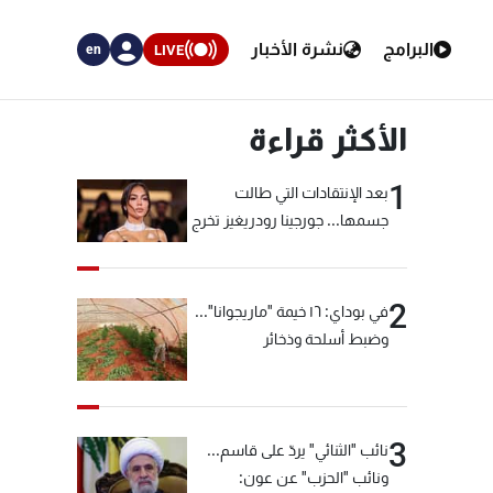
البرامج
نشرة الأخبار
LIVE
en
الأكثر قراءة
1
بعد الإنتقادات التي طالت
جسمها... جورجينا رودريغيز تخرج
عن صمتها
2
في بوداي: ١٦ خيمة "ماريجوانا"...
وضبط أسلحة وذخائر
3
نائب "الثنائي" يردّ على قاسم...
ونائب "الحزب" عن عون: