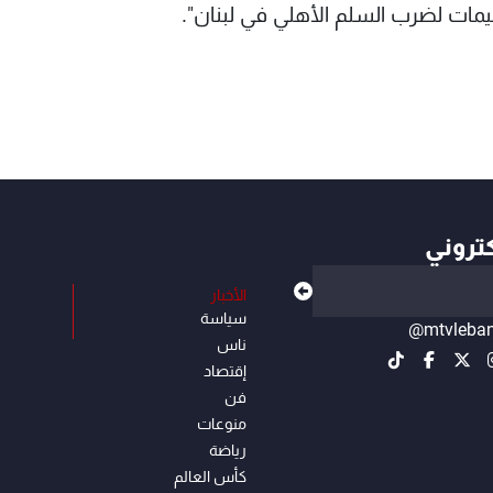
مات لضرب السلم الأهلي في لبنان".
كتروني
الأخبار
سياسة
@mtvleba
ناس
إقتصاد
فن
منوعات
رياضة
كأس العالم