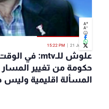
+
A
-
A
15:22 PM
21 Jul 2013
علوش للـmtv: ف
حكومة من تغيير المسار ال
المسألة اقليمية وليس د