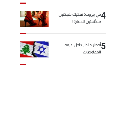
4
في بيروت: تفكيك شبكتين
منظّمتين للدعارة!
5
أخطر ما دار داخل غرفة
المفاوضات