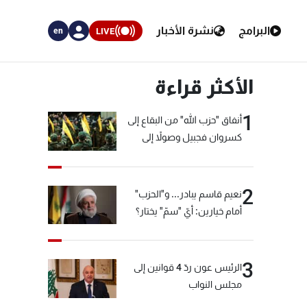
البرامج
نشرة الأخبار
LIVE
en
الأكثر قراءة
1
أنفاق "حزب الله" من البقاع إلى
كسروان فجبيل وصولاً إلى
المختارة... التفاصيل في نشرة
الأخبار بعد قليل
2
نعيم قاسم يبادر... و"الحزب"
أمام خيارين: أيّ "سمّ" يختار؟
3
الرئيس عون ردّ 4 قوانين إلى
مجلس النواب