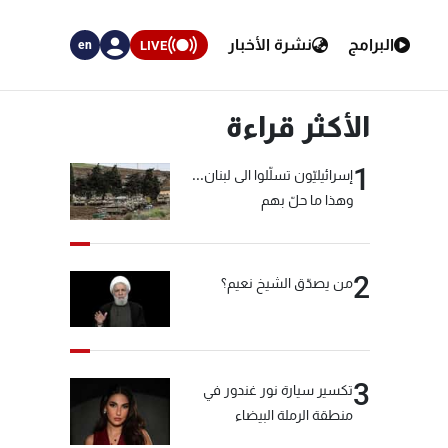
البرامج
نشرة الأخبار
LIVE
en
الأكثر قراءة
1
إسرائيليّون تسلّلوا الى لبنان...
وهذا ما حلّ بهم
2
من يصدّق الشيخ نعيم؟
3
تكسير سيارة نور غندور في
منطقة الرملة البيضاء