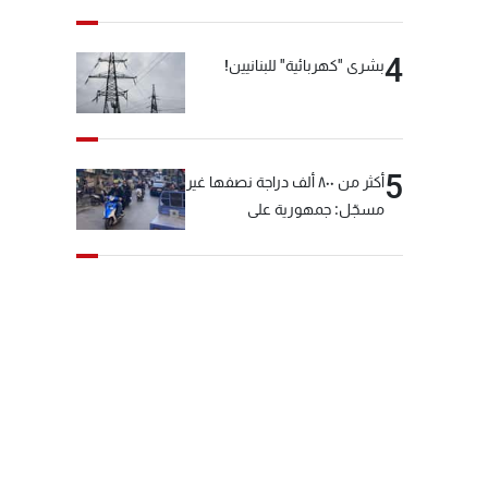
4
بشرى "كهربائية" للبنانيين!
5
أكثر من ٨٠٠ ألف دراجة نصفها غير
مسجّل: جمهورية على
"دولابَين"!