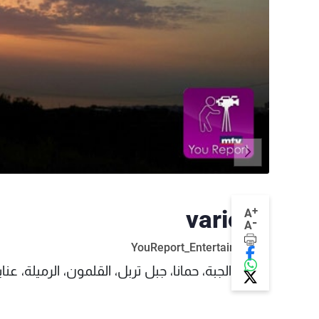
+
various
A
-
A
YouReport_Entertainment
حدث الجبة، حمانا، جبل تربل، القلمون، الرميلة، عنا