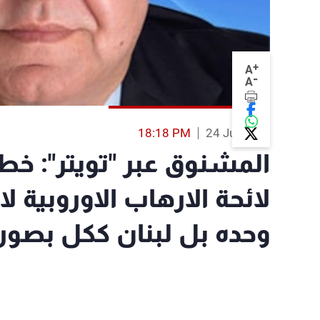
+
A
-
A
18:18 PM
24 Jul 2013
المشنوق عبر "تويتر": خطو
لائحة الارهاب الاوروبية 
وحده بل لبنان ككل بصور