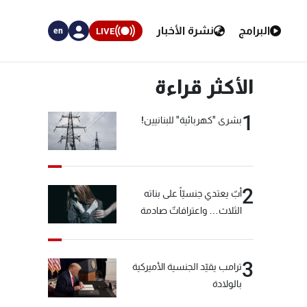
البرامج
نشرة الأخبار
LIVE
en
الأكثر قراءة
1
بشرى "كهربائية" للبنانيين!
2
أبٌ يعتدي جنسيّاً على بناته
الثلاث… واعترافاتٌ صادمة
3
ترامب يقيّد الجنسية الأميركية
بالولادة