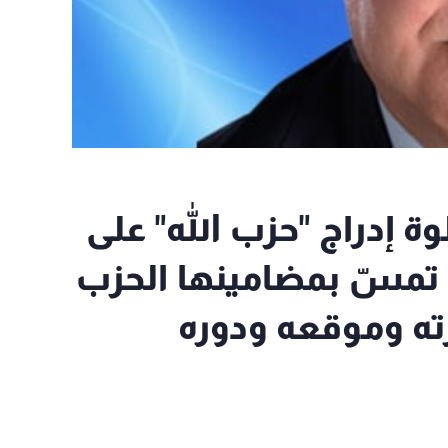
ة إدراج "حزب الله" على
لا تمسّ بمضامينها الحزب
ته وموقعه ودوره